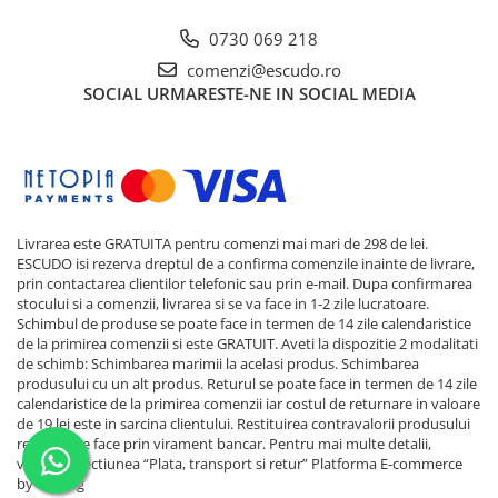
0730 069 218
comenzi@escudo.ro
SOCIAL
URMARESTE-NE IN SOCIAL MEDIA
Livrarea este GRATUITA pentru comenzi mai mari de 298 de lei.
ESCUDO isi rezerva dreptul de a confirma comenzile inainte de livrare,
prin contactarea clientilor telefonic sau prin e-mail. Dupa confirmarea
stocului si a comenzii, livrarea si se va face in 1-2 zile lucratoare.
Schimbul de produse se poate face in termen de 14 zile calendaristice
de la primirea comenzii si este GRATUIT. Aveti la dispozitie 2 modalitati
de schimb: Schimbarea marimii la acelasi produs. Schimbarea
produsului cu un alt produs. Returul se poate face in termen de 14 zile
calendaristice de la primirea comenzii iar costul de returnare in valoare
de 19 lei este in sarcina clientului. Restituirea contravalorii produsului
returnat se face prin virament bancar. Pentru mai multe detalii,
verificati sectiunea “Plata, transport si retur”
Platforma E-commerce
by Gomag