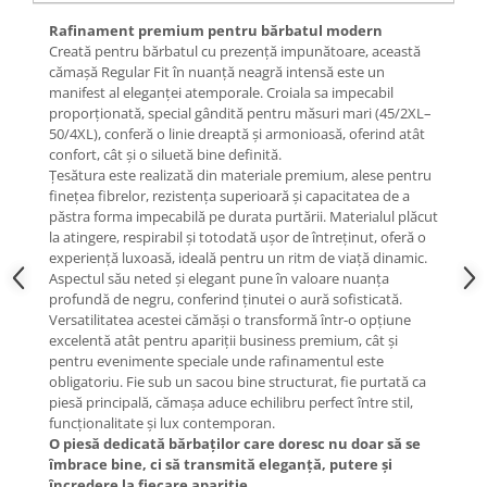
Rafinament premium pentru bărbatul modern
Creată pentru bărbatul cu prezență impunătoare, această
cămașă Regular Fit în nuanță neagră intensă este un
manifest al eleganței atemporale. Croiala sa impecabil
proporționată, special gândită pentru măsuri mari (45/2XL–
50/4XL), conferă o linie dreaptă și armonioasă, oferind atât
confort, cât și o siluetă bine definită.
Țesătura este realizată din materiale premium, alese pentru
finețea fibrelor, rezistența superioară și capacitatea de a
păstra forma impecabilă pe durata purtării. Materialul plăcut
la atingere, respirabil și totodată ușor de întreținut, oferă o
experiență luxoasă, ideală pentru un ritm de viață dinamic.
Aspectul său neted și elegant pune în valoare nuanța
profundă de negru, conferind ținutei o aură sofisticată.
Versatilitatea acestei cămăși o transformă într-o opțiune
excelentă atât pentru apariții business premium, cât și
pentru evenimente speciale unde rafinamentul este
obligatoriu. Fie sub un sacou bine structurat, fie purtată ca
piesă principală, cămașa aduce echilibru perfect între stil,
funcționalitate și lux contemporan.
O piesă dedicată bărbaților care doresc nu doar să se
îmbrace bine, ci să transmită eleganță, putere și
încredere la fiecare apariție.