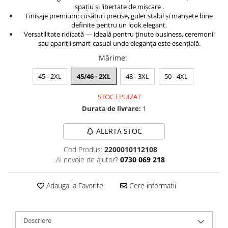
spațiu și libertate de mișcare .
Finisaje premium: cusături precise, guler stabil și manșete bine
definite pentru un look elegant.
Versatilitate ridicată — ideală pentru ținute business, ceremonii
sau apariții smart‑casual unde eleganța este esențială.
Mărime
:
45 - 2XL
45/46 - 2XL
48 - 3XL
50 - 4XL
STOC EPUIZAT
Durata de livrare:
1
ALERTA STOC
Cod Produs:
2200010112108
Ai nevoie de ajutor?
0730 069 218
Adauga la Favorite
Cere informatii
Descriere