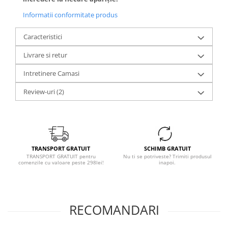
Informatii conformitate produs
Caracteristici
Livrare si retur
Intretinere Camasi
Review-uri
(2)
TRANSPORT GRATUIT
SCHIMB GRATUIT
TRANSPORT GRATUIT pentru
Nu ti se potriveste? Trimiti produsul
comenzile cu valoare peste 298lei!
inapoi.
RECOMANDARI