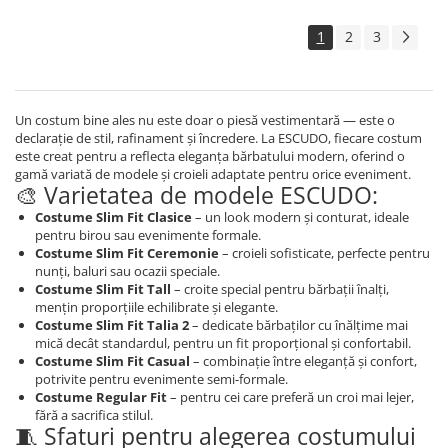
1
2
3
Un costum bine ales nu este doar o piesă vestimentară — este o
declarație de stil, rafinament și încredere. La ESCUDO, fiecare costum
este creat pentru a reflecta eleganța bărbatului modern, oferind o
gamă variată de modele și croieli adaptate pentru orice eveniment.
🎨 Varietatea de modele ESCUDO:
Costume Slim Fit Clasice
– un look modern și conturat, ideale
pentru birou sau evenimente formale.
Costume Slim Fit Ceremonie
– croieli sofisticate, perfecte pentru
nunți, baluri sau ocazii speciale.
Costume Slim Fit Tall
– croite special pentru bărbații înalți,
mențin proporțiile echilibrate și elegante.
Costume Slim Fit Talia 2
– dedicate bărbaților cu înălțime mai
mică decât standardul, pentru un fit proporțional și confortabil.
Costume Slim Fit Casual
– combinație între eleganță și confort,
potrivite pentru evenimente semi-formale.
Costume Regular Fit
– pentru cei care preferă un croi mai lejer,
fără a sacrifica stilul.
🧵 Sfaturi pentru alegerea costumului