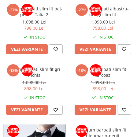
Costum barbati slim fit bej-
Costum barbati albastru-
-27%
-27%
pepit - Talia 2
dungi slim fit
1.098,00 Lei
1.098,00 Lei
798,00 Lei
798,00 Lei
IN STOC
IN STOC
VEZI VARIANTE
VEZI VARIANTE
Costum barbati slim fit gri-
Costum barbati slim fit
-18%
-18%
inchis
turcoaz
1.098,00 Lei
1.098,00 Lei
898,00 Lei
898,00 Lei
IN STOC
IN STOC
VEZI VARIANTE
VEZI VARIANTE
Costum barbati slim fit
bleumarin-pepit