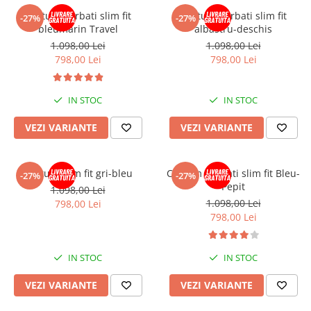
Costum barbati slim fit
Costum barbati slim fit
-27%
-27%
bleumarin Travel
albastru-deschis
1.098,00 Lei
1.098,00 Lei
798,00 Lei
798,00 Lei
IN STOC
IN STOC
VEZI VARIANTE
VEZI VARIANTE
Costum slim fit gri-bleu
Costum barbati slim fit Bleu-
-27%
-27%
Pepit
1.098,00 Lei
1.098,00 Lei
798,00 Lei
798,00 Lei
IN STOC
IN STOC
VEZI VARIANTE
VEZI VARIANTE