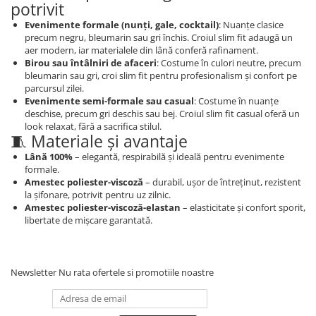
potrivit
Evenimente formale (nunți, gale, cocktail)
: Nuanțe clasice
precum negru, bleumarin sau gri închis. Croiul slim fit adaugă un
aer modern, iar materialele din lână conferă rafinament.
Birou sau întâlniri de afaceri
: Costume în culori neutre, precum
bleumarin sau gri, croi slim fit pentru profesionalism și confort pe
parcursul zilei.
Evenimente semi-formale sau casual
: Costume în nuanțe
deschise, precum gri deschis sau bej. Croiul slim fit casual oferă un
look relaxat, fără a sacrifica stilul.
🧵 Materiale și avantaje
Lână 100%
– elegantă, respirabilă și ideală pentru evenimente
formale.
Amestec poliester-viscoză
– durabil, ușor de întreținut, rezistent
la șifonare, potrivit pentru uz zilnic.
Amestec poliester-viscoză-elastan
– elasticitate și confort sporit,
libertate de mișcare garantată.
Newsletter
Nu rata ofertele si promotiile noastre