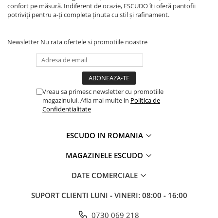
confort pe măsură. Indiferent de ocazie, ESCUDO îți oferă pantofii
potriviți pentru a-ți completa ținuta cu stil și rafinament.
Newsletter
Nu rata ofertele si promotiile noastre
Vreau sa primesc newsletter cu promotiile
magazinului. Afla mai multe in
Politica de
Confidentialitate
ESCUDO IN ROMANIA
MAGAZINELE ESCUDO
DATE COMERCIALE
SUPORT CLIENTI
LUNI - VINERI: 08:00 - 16:00
0730 069 218