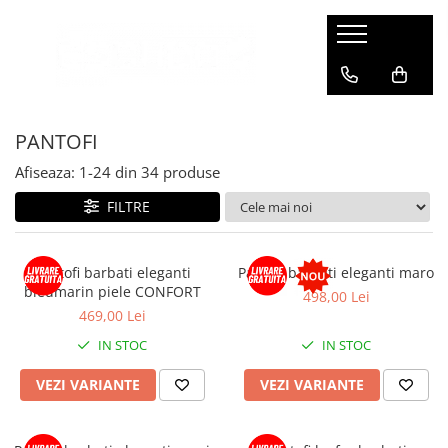
CAMASI
IMBRACAMINTE BARBATI
COSTUME BARBATI
PANTALONI
SACOURI
PANTOFI
ACCESORII
CAMASI CLASICE
PULOVERE
COSTUME SLIM FIT CLASICE
PANTALONI REGULAR CASUAL
SACOURI SLIM FIT CLASICE
PANTOFI CASUAL
CRAVATE
(BUMBAC)
PANTOFI
CAMASI CEREMONIE
PALTOANE
COSTUME SLIM FIT CEREMONIE
SACOURI SLIM FIT - CEREMONIE
PANTOFI ELEGANTI
ACE CRAVATA
PANTALONI REGULAR FIT CLASICI
CAMASI CU DUNGI SI CAROURI
GECI
COSTUME SLIM FIT TALIA 2
SACOURI SLIM FIT TALL
BATISTE
Afiseaza:
1-
24
din
34
produse
(STOFA)
CAMASI CU IMPRIMEURI
JACHETE
SACOURI SLIM FIT TALIA 2
PAPIOANE
COSTUME SLIM FIT TALL
FILTRE
PANTALONI SLIM CASUAL
(BUMBAC)
CAMASI DIN IN
VESTE
COSTUME REGULAR FIT
SACOURI REGULAR FIT
BUTONI
PANTALONI SLIM CLASICI (STOFA)
CAMASI CU MANECA SCURTA
TRICOURI
COSTUME REGULAR FIT TALIA 2
SACOURI REGULAR FIT TALIA 2
CURELE
Pantofi barbati eleganti
Pantofi barbati eleganti maro
bleumarin piele CONFORT
CAMASI MARIMI SPECIALE
SOSETE
498,00 Lei
469,00 Lei
TALL - CAMASI BARBATI INALTI
PORTOFELE
IN STOC
IN STOC
FULARE
VEZI VARIANTE
VEZI VARIANTE
SET CADOU
CUTII CADOU