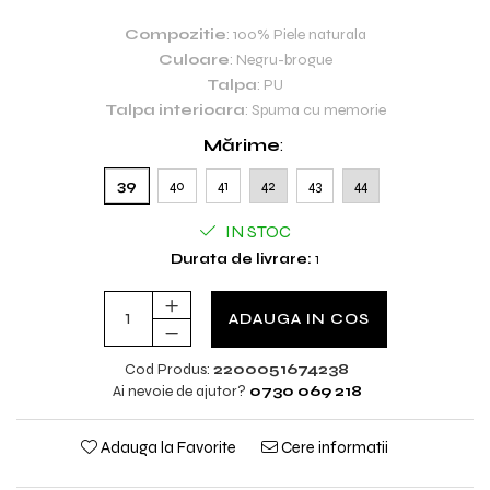
Compozitie
: 100% Piele naturala
Culoare
: Negru-brogue
Talpa
: PU
Talpa interioara
: Spuma cu memorie
Mărime
:
39
40
41
42
43
44
IN STOC
Durata de livrare:
1
ADAUGA IN COS
Cod Produs:
2200051674238
Ai nevoie de ajutor?
0730 069 218
Adauga la Favorite
Cere informatii