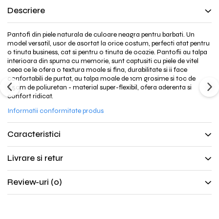
Descriere
Pantofi din piele naturala de culoare neagra pentru barbati. Un
model versatil, usor de asortat la orice costum, perfecti atat pentru
o tinuta business, cat si pentru o tinuta de ocazie. Pantofii au talpa
interioara din spuma cu memorie, sunt captusiti cu piele de vitel
ceea ce le ofera o textura moale si fina, durabilitate si ii face
confortabili de purtat, au talpa moale de 1cm grosime si toc de
2.5cm de poliuretan - material super-flexibil, ofera aderenta si
confort ridicat.
Informatii conformitate produs
Caracteristici
Livrare si retur
Review-uri
(0)