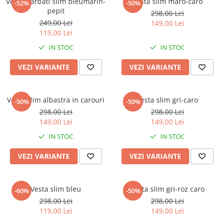
Vesta barbati slim bleumarin-
Vesta slim maro-caro
-52%
-50%
pepit
298,00 Lei
249,00 Lei
149,00 Lei
119,00 Lei
IN STOC
IN STOC
VEZI VARIANTE
VEZI VARIANTE
Vesta slim albastra in carouri
Vesta slim gri-caro
-50%
-50%
298,00 Lei
298,00 Lei
149,00 Lei
149,00 Lei
IN STOC
IN STOC
VEZI VARIANTE
VEZI VARIANTE
Vesta slim bleu
Vesta slim gri-roz caro
-60%
-50%
298,00 Lei
298,00 Lei
119,00 Lei
149,00 Lei