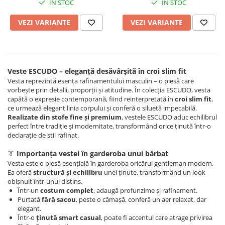
IN STOC
IN STOC
VEZI VARIANTE
VEZI VARIANTE
Veste ESCUDO – eleganță desăvârșită în croi slim fit
Vesta reprezintă esența rafinamentului masculin – o piesă care
vorbește prin detalii, proporții și atitudine. În colecția ESCUDO, vesta
capătă o expresie contemporană, fiind reinterpretată în
croi slim fit
,
ce urmează elegant linia corpului și conferă o siluetă impecabilă.
Realizate din stofe fine și premium
, vestele ESCUDO aduc echilibrul
perfect între tradiție și modernitate, transformând orice ținută într-o
declarație de stil rafinat.
👔
Importanța vestei în garderoba unui bărbat
Vesta este o piesă esențială în garderoba oricărui gentleman modern.
Ea oferă
structură și echilibru
unei ținute, transformând un look
obișnuit într-unul distins.
Într-un
costum complet
, adaugă profunzime și rafinament.
Purtată
fără sacou
, peste o cămașă, conferă un aer relaxat, dar
elegant.
Într-o
ținută smart casual
, poate fi accentul care atrage privirea