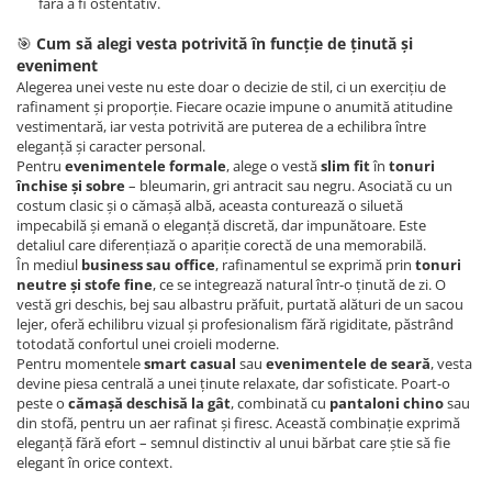
fără a fi ostentativ.
🎯
Cum să alegi vesta potrivită în funcție de ținută și
eveniment
Alegerea unei veste nu este doar o decizie de stil, ci un exercițiu de
rafinament și proporție. Fiecare ocazie impune o anumită atitudine
vestimentară, iar vesta potrivită are puterea de a echilibra între
eleganță și caracter personal.
Pentru
evenimentele formale
, alege o vestă
slim fit
în
tonuri
închise și sobre
– bleumarin, gri antracit sau negru. Asociată cu un
costum clasic și o cămașă albă, aceasta conturează o siluetă
impecabilă și emană o eleganță discretă, dar impunătoare. Este
detaliul care diferențiază o apariție corectă de una memorabilă.
În mediul
business sau office
, rafinamentul se exprimă prin
tonuri
neutre și stofe fine
, ce se integrează natural într-o ținută de zi. O
vestă gri deschis, bej sau albastru prăfuit, purtată alături de un sacou
lejer, oferă echilibru vizual și profesionalism fără rigiditate, păstrând
totodată confortul unei croieli moderne.
Pentru momentele
smart casual
sau
evenimentele de seară
, vesta
devine piesa centrală a unei ținute relaxate, dar sofisticate. Poart-o
peste o
cămașă deschisă la gât
, combinată cu
pantaloni chino
sau
din stofă, pentru un aer rafinat și firesc. Această combinație exprimă
eleganță fără efort – semnul distinctiv al unui bărbat care știe să fie
elegant în orice context.