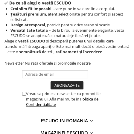
✅
De ce să alegi o vestă ESCUDO
Croi slim fit impecabil
, care pune în valoare linia corpului.
Țesături premium
, atent selecționate pentru confort și aspect
sofisticat.
Design atemporal
, potrivit pentru orice sezon și ocazie.
Versatilitate totală
– de la birou la evenimente elegante, vesta
ESCUDO se adaptează cu naturalețe fiecărei ținute.
Alege o
vestă ESCUDO
și descoperă puterea unui detaliu care
transformă întreaga apariție. Este mai mult decât o piesă vestimentară
– este o
semnătură de stil, rafinament și încredere
.
Newsletter
Nu rata ofertele si promotiile noastre
Vreau sa primesc newsletter cu promotiile
magazinului. Afla mai multe in
Politica de
Confidentialitate
ESCUDO IN ROMANIA
MAGAZINELE ESCUDO