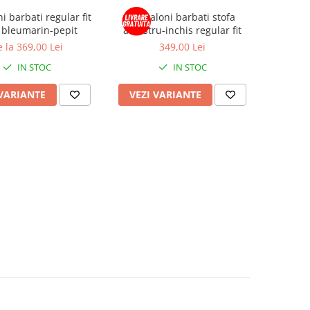
i barbati regular fit
Pantaloni barbati stofa
 bleumarin-pepit
albastru-inchis regular fit
 la 369,00 Lei
349,00 Lei
IN STOC
IN STOC
 VARIANTE
VEZI VARIANTE