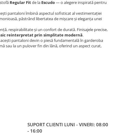
 stofă
Regular Fit
de la
Escudo
— o alegere inspirată pentru
cești pantaloni îmbină aspectul sofisticat al vestimentației
monioasă, păstrând libertatea de mișcare și eleganța unei
ță, respirabilitate și un confort de durată. Finisajele precise,
asic reinterpretat prin simplitate modernă
.
 acești pantaloni devin o piesă fundamentală în garderoba
ă sau la un pulover fin din lână, oferind un aspect curat,
SUPORT CLIENTI
LUNI - VINERI: 08:00
- 16:00