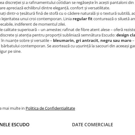
ea discreției și a rafinamentului cotidian se regăsește în acești pantaloni din
re apreciază echilibrul dintre eleganță, confort și versatilitate.
ați dintr-o țesătură fină de stofă cu o cădere naturală și o textură subtilă, a
 lejeritatea unui croi contemporan. Linia
regular fit
conturează o siluetă ar
ecabile, indiferent de momentul zilei.
e calitate superioară – un amestec rafinat de fibre atent alese – oferă rezisten
 discrete și atenția pentru proporții subliniază semnătura Escudo:
design cl
i în nuanțe sobre și versatile –
bleumarin, gri antracit, negru sau maro
–
 bărbatului contemporan. Se asortează cu ușurință la sacouri din aceeași gam
sigur pe sine.
la mai multe in
Politica de Confidentialitate
NELE ESCUDO
DATE COMERCIALE