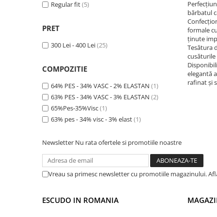
Perfecțiun
60
Regular fit
(4)
(5)
bărbatul ca
62
(4)
Confecțion
64
(3)
PRET
formale cu
ținute imp
300 Lei - 400 Lei
(25)
Tesătura d
cusăturile
Disponibil
COMPOZITIE
elegantă a
rafinat și 
64% PES - 34% VASC - 2% ELASTAN
(1)
63% PES - 34% VASC - 3% ELASTAN
(2)
65%Pes-35%Visc
(1)
63% pes - 34% visc - 3% elast
(1)
Newsletter
Nu rata ofertele si promotiile noastre
Vreau sa primesc newsletter cu promotiile magazinului. Af
ESCUDO IN ROMANIA
MAGAZI