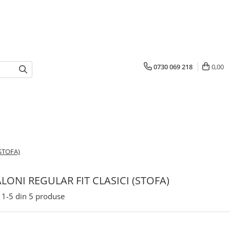
0730 069 218
0,00
STOFA)
LONI REGULAR FIT CLASICI (STOFA)
1-
5
din
5
produse