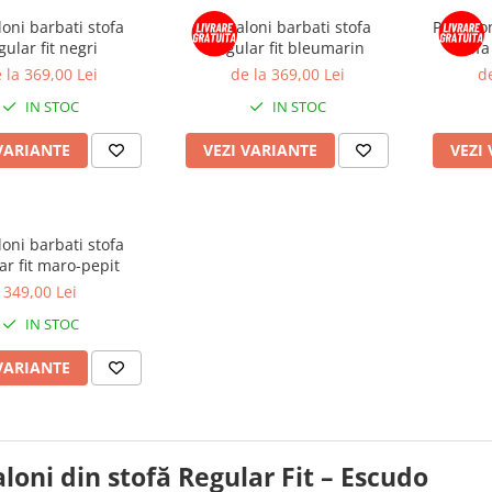
oni barbati stofa
Pantaloni barbati stofa
Pantalon
gular fit negri
regular fit bleumarin
stofa
 la 369,00 Lei
de la 369,00 Lei
de
IN STOC
IN STOC
VARIANTE
VEZI VARIANTE
VEZI
oni barbati stofa
ar fit maro-pepit
349,00 Lei
IN STOC
VARIANTE
loni din stofă Regular Fit – Escudo