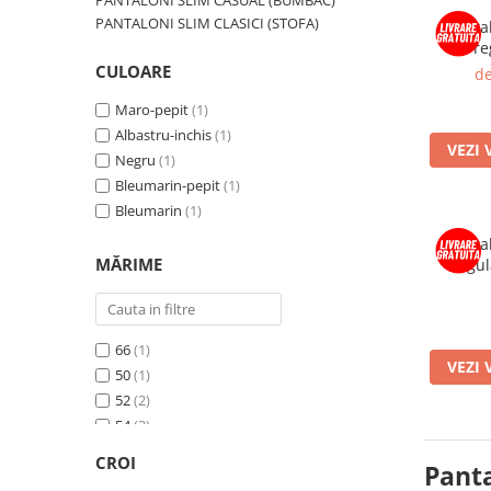
PANTALONI SLIM CASUAL (BUMBAC)
PANTALONI SLIM CLASICI (STOFA)
Pantal
re
CULOARE
de
Maro-pepit
(1)
Albastru-inchis
(1)
VEZI 
Negru
(1)
Bleumarin-pepit
(1)
Bleumarin
(1)
Pantal
MĂRIME
regul
66
(1)
VEZI 
50
(1)
52
(2)
54
(3)
56
(3)
CROI
Panta
58
(4)