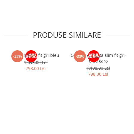
PRODUSE SIMILARE
Costum slim fit gri-bleu
Costum cu vesta slim fit gri-
-27%
-33%
bleu caro
1.098,00 Lei
1.198,00 Lei
798,00 Lei
798,00 Lei