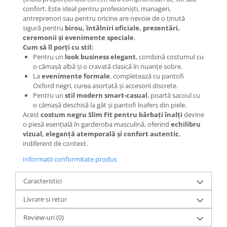
confort. Este ideal pentru profesioniști, manageri,
antreprenori sau pentru oricine are nevoie de o ținută
sigură pentru
birou, întâlniri oficiale, prezentări,
ceremonii și evenimente speciale
.
Cum să îl porți cu stil:
Pentru un
look business elegant
, combină costumul cu
o cămașă albă și o cravată clasică în nuanțe sobre.
La
evenimente formale
, completează cu pantofi
Oxford negri, curea asortată și accesorii discrete.
Pentru un
stil modern smart-casual
, poartă sacoul cu
o cămașă deschisă la gât și pantofi loafers din piele.
Acest
costum negru Slim Fit pentru bărbați înalți
devine
o piesă esențială în garderoba masculină, oferind
echilibru
vizual, eleganță atemporală și confort autentic
,
indiferent de context.
Informatii conformitate produs
Caracteristici
Livrare si retur
Review-uri
(0)