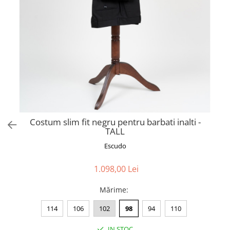
Costum slim fit negru pentru barbati inalti -
TALL
Escudo
1.098,00 Lei
Mărime
:
114
106
102
98
94
110
IN STOC