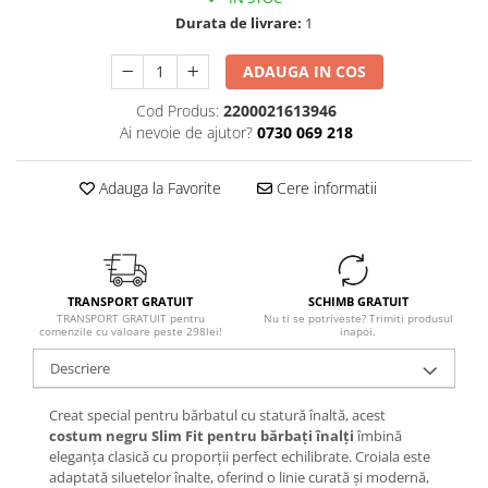
Durata de livrare:
1
ADAUGA IN COS
Cod Produs:
2200021613946
Ai nevoie de ajutor?
0730 069 218
Adauga la Favorite
Cere informatii
TRANSPORT GRATUIT
SCHIMB GRATUIT
TRANSPORT GRATUIT pentru
Nu ti se potriveste? Trimiti produsul
comenzile cu valoare peste 298lei!
inapoi.
Descriere
Creat special pentru bărbatul cu statură înaltă, acest
costum negru Slim Fit pentru bărbați înalți
îmbină
eleganța clasică cu proporții perfect echilibrate. Croiala este
adaptată siluetelor înalte, oferind o linie curată și modernă,