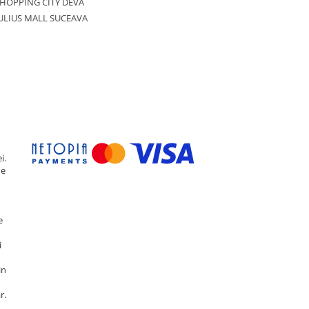
HOPPING CITY DEVA
ULIUS MALL SUCEAVA
i.
de
e
i
in
r.