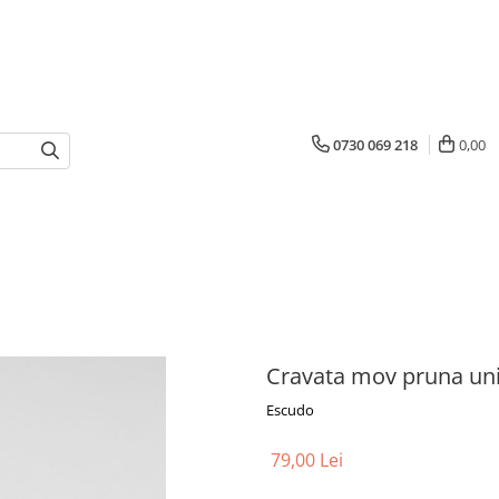
0730 069 218
0,00
Cravata mov pruna un
Escudo
79,00 Lei