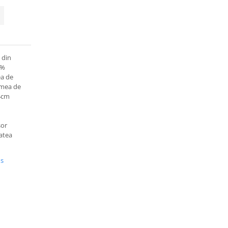
 din
0%
ea de
timea de
 4cm
sor
tatea
us