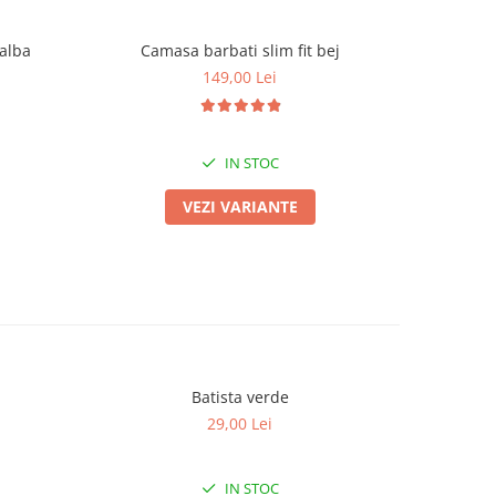
 alba
Camasa barbati slim fit bej
Camas
149,00 Lei
IN STOC
VEZI VARIANTE
Batista verde
29,00 Lei
IN STOC