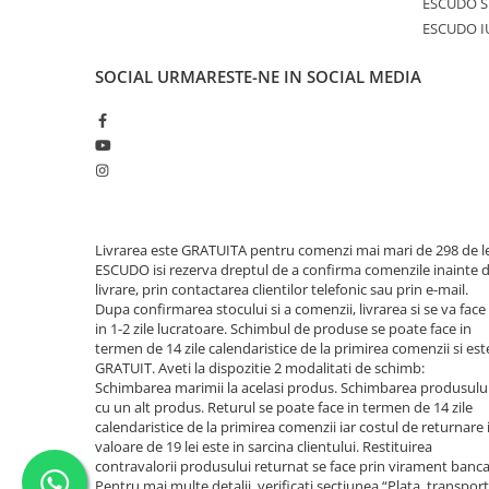
ESCUDO S
ESCUDO I
SOCIAL
URMARESTE-NE IN SOCIAL MEDIA
Livrarea este GRATUITA pentru comenzi mai mari de 298 de le
ESCUDO isi rezerva dreptul de a confirma comenzile inainte 
livrare, prin contactarea clientilor telefonic sau prin e-mail.
Dupa confirmarea stocului si a comenzii, livrarea si se va face
in 1-2 zile lucratoare. Schimbul de produse se poate face in
termen de 14 zile calendaristice de la primirea comenzii si est
GRATUIT. Aveti la dispozitie 2 modalitati de schimb:
Schimbarea marimii la acelasi produs. Schimbarea produsulu
cu un alt produs. Returul se poate face in termen de 14 zile
calendaristice de la primirea comenzii iar costul de returnare 
valoare de 19 lei este in sarcina clientului. Restituirea
contravalorii produsului returnat se face prin virament banca
Pentru mai multe detalii, verificati sectiunea “Plata, transport