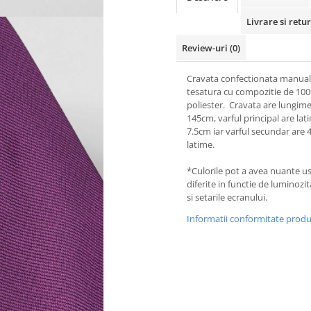
Livrare si retur
Review-uri
(0)
Cravata confectionata manual
tesatura cu compozitie de 10
poliester. Cravata are lungim
145cm, varful principal are la
7.5cm iar varful secundar are
latime.
*Culorile pot a avea nuante u
diferite in functie de luminozi
si setarile ecranului.
Informatii conformitate prod