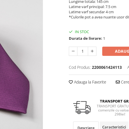
Lungime totala: 145 cm
Latime varf principal: 7.5 cm
Latime varf secundar 4 cm
*Culorile pot a avea nuante usor dif
IN STOC
Durata de livrare:
1
ADAUG
Cod Produs:
2200061424113
Adauga la Favorite
Cere 
TRANSPORT GR
TRANSPORT GRATUI
comenzile cu valoa
298lei!
Caracteristici
Descriere