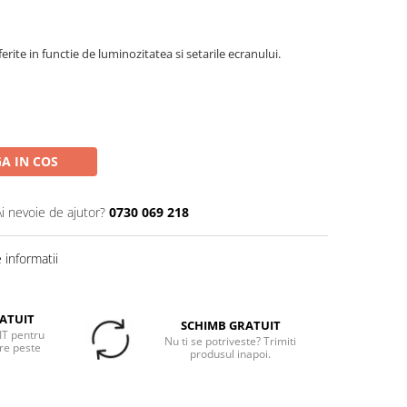
erite in functie de luminozitatea si setarile ecranului.
A IN COS
Ai nevoie de ajutor?
0730 069 218
informatii
ATUIT
SCHIMB GRATUIT
T pentru
Nu ti se potriveste? Trimiti
re peste
produsul inapoi.