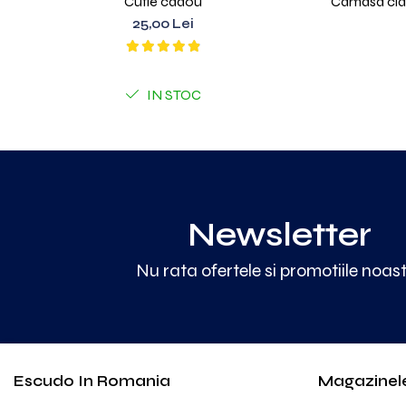
Cutie cadou
Camasa clasi
25,00 Lei
IN STOC
Newsletter
Nu rata ofertele si promotiile noas
Escudo In Romania
Magazinel