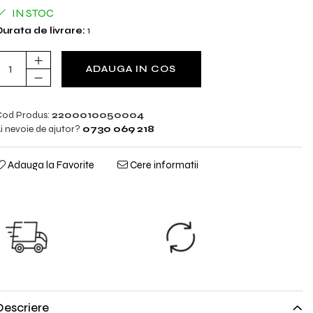
IN STOC
urata de livrare:
1
ADAUGA IN COS
od Produs:
2200010050004
i nevoie de ajutor?
0730 069 218
Adauga la Favorite
Cere informatii
TRANSPORT
SCHIMB
GRATUIT
GRATUIT
TRANSPORT
Nu ti se potriveste?
GRATUIT pentru
Trimiti produsul
comenzile cu
inapoi.
valoare peste 298lei!
Descriere