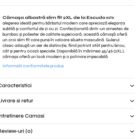
Cămașa albastră slim fit 2XL de la Escudo
este
alegerea ideală pentru bărbatul modern care apreciază eleganța
subtilă și confortul de zi cu zi. Confecționată dintr-un amestec de
bumbac și poliester de calitate superioară, această cămașă oferă
un croi slim fit care pune în valoare silueta masculină. Gulerul
clasic adaugă un aer de distincție, fiind potrivit atât pentru birou,
cât și pentru ocazii speciale. Disponibilă în mărimea 45/46 (2XL),
cămașa oferă un look modern și o potrivire impecabilă.
Informatii conformitate produs
Caracteristici
ivrare si retur
Intretinere Camasi
Review-uri
(0)