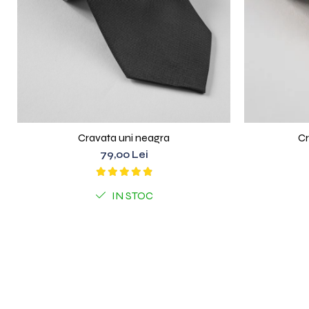
Cravata uni neagra
Cr
79,00 Lei
IN STOC