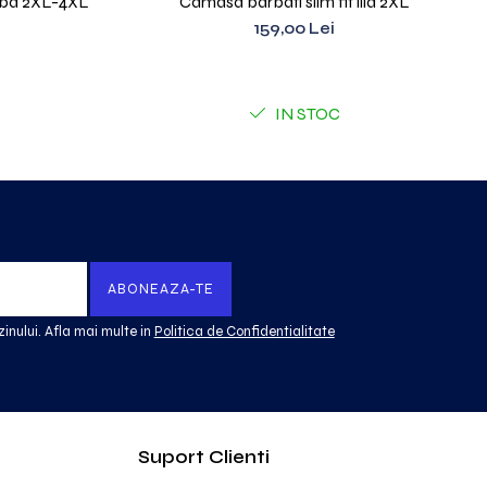
alba 2XL-4XL
Camasa barbati slim fit lila 2XL
159,00 Lei
IN STOC
inului. Afla mai multe in
Politica de Confidentialitate
Suport Clienti