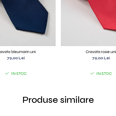
avata bleumarin uni
Cravata rosie uni
79,00 Lei
79,00 Lei
IN STOC
IN STOC
Produse similare