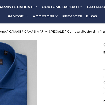
CAMINTE BARBATI
COSTUME BARBATI
PANTALO
PANTOFI
ACCESORII
PROMOTII
BLOG
ome /
CAMASI /
CAMASI MARIMI SPECIALE /
Camasa albastra slim fit 
E
C
C
G
C