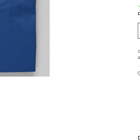
D
C
A