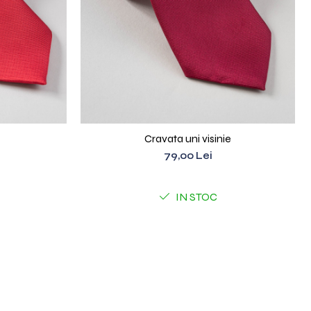
Cravata uni visinie
79,00 Lei
IN STOC