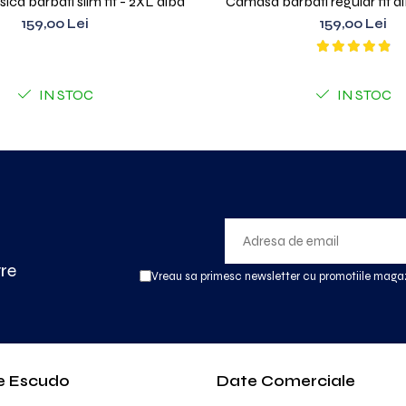
ca barbati slim fit - 2XL alba
Camasa barbati regular fit 
159,00 Lei
159,00 Lei
IN STOC
IN STOC
tre
Vreau sa primesc newsletter cu promotiile magaz
e Escudo
Date Comerciale