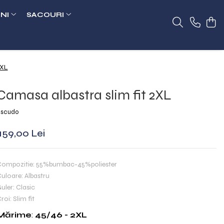
NI
SACOURI
2XL
Camasa albastra slim fit 2XL
scudo
159,00 Lei
ompozitie: 55%bumbac-45%poliester
uloare: Albastru
uler: Clasic
roi: Slim fit
Mărime
:
45/46 - 2XL