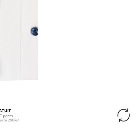
ATUIT
T pentru
este 298lei!