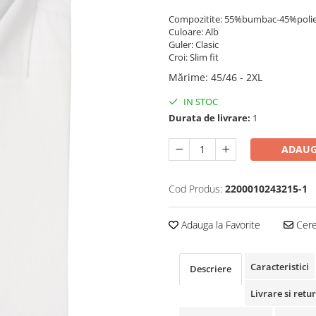
Compozitite: 55%bumbac-45%polie
Culoare: Alb
Guler: Clasic
Croi: Slim fit
Mărime
:
45/46 - 2XL
IN STOC
Durata de livrare:
1
ADAUG
Cod Produs:
2200010243215-1
Adauga la Favorite
Cere 
Caracteristici
Descriere
Livrare si retur