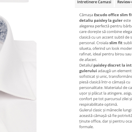
Intretinere Camasi
Review-
Cămașa
Escudo office slim fi
detaliu paisley la guler
este
alegerea perfectă pentru bărb
care dorește să combine eleg
clasică cu un accent subtil de s
personal. Croiala
slim fit
subli
silueta, oferind un look moder
rafinat, ideal pentru birou sau 
de afaceri.
Detaliul
paisley discret la in
gulerului
adaugă un element
sofisticat și unic, transformân
piesă clasică într-o cămașă cu
personalitate. Materialul de cal
ușor și plăcut la atingere, asig
confort pe tot parcursul zilei și
respirabilitate optimă.
Gulerul clasic și mânecile lungi
această cămașă să fie potrivit
ținute office, dar și pentru oca
formale.