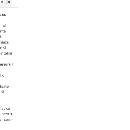
uri
(0)
t cu
atul
anța
til
niază
n și
întâlniri
teriorul
d o
itate,
ură
 fac ca
ă pentru
zii semi-