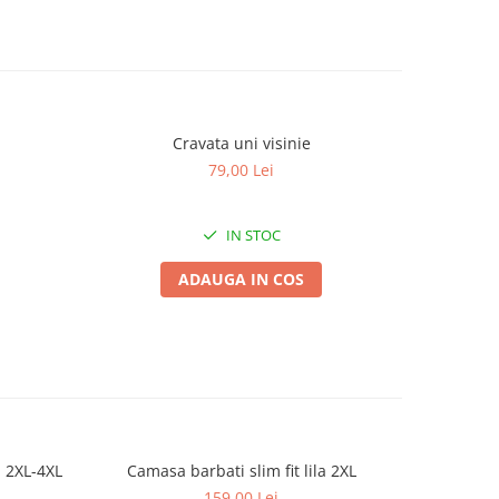
Cravata uni visinie
Cr
79,00 Lei
IN STOC
ADAUGA IN COS
a 2XL-4XL
Camasa barbati slim fit lila 2XL
Camasa
159,00 Lei