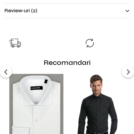
Review-uri
(2)
TRANSPORT GRATUIT
SCHIMB GRAT
TRANSPORT GRATUIT pentru
Nu ti se potriveste?
comenzile cu valoare peste
produsul inap
298lei!
Recomandari