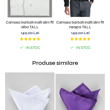
Camasa barbati inalti slim fit
Camasa barbati inalti slim fit
C
alba TALL
neagra TALL
149,00 Lei
149,00 Lei
IN STOC
IN STOC
Produse similare