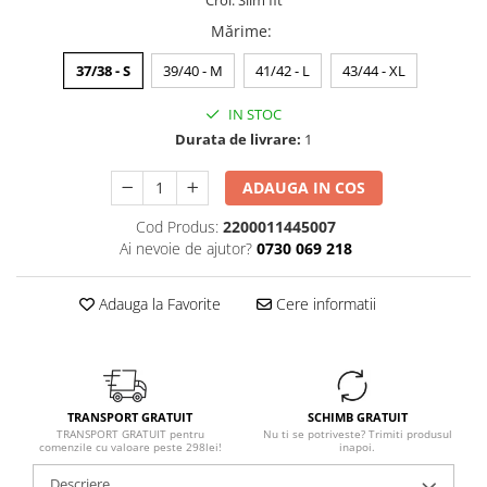
Croi: Slim fit
Mărime
:
37/38 - S
39/40 - M
41/42 - L
43/44 - XL
IN STOC
Durata de livrare:
1
ADAUGA IN COS
Cod Produs:
2200011445007
Ai nevoie de ajutor?
0730 069 218
Adauga la Favorite
Cere informatii
TRANSPORT GRATUIT
SCHIMB GRATUIT
TRANSPORT GRATUIT pentru
Nu ti se potriveste? Trimiti produsul
comenzile cu valoare peste 298lei!
inapoi.
Descriere