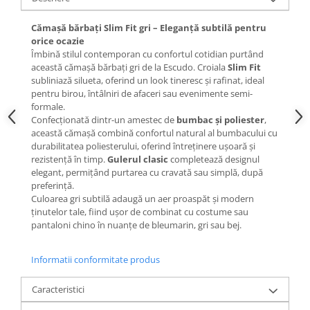
Cămașă bărbați Slim Fit gri – Eleganță subtilă pentru
orice ocazie
Îmbină stilul contemporan cu confortul cotidian purtând
această cămașă bărbați gri de la Escudo. Croiala
Slim Fit
subliniază silueta, oferind un look tineresc și rafinat, ideal
pentru birou, întâlniri de afaceri sau evenimente semi-
formale.
Confecționată dintr-un amestec de
bumbac și poliester
,
această cămașă combină confortul natural al bumbacului cu
durabilitatea poliesterului, oferind întreținere ușoară și
rezistență în timp.
Gulerul clasic
completează designul
elegant, permițând purtarea cu cravată sau simplă, după
preferință.
Culoarea gri subtilă adaugă un aer proaspăt și modern
ținutelor tale, fiind ușor de combinat cu costume sau
pantaloni chino în nuanțe de bleumarin, gri sau bej.
Informatii conformitate produs
Caracteristici