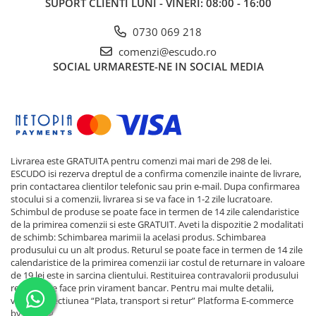
SUPORT CLIENTI
LUNI - VINERI: 08:00 - 16:00
0730 069 218
comenzi@escudo.ro
SOCIAL
URMARESTE-NE IN SOCIAL MEDIA
Livrarea este GRATUITA pentru comenzi mai mari de 298 de lei.
ESCUDO isi rezerva dreptul de a confirma comenzile inainte de livrare,
prin contactarea clientilor telefonic sau prin e-mail. Dupa confirmarea
stocului si a comenzii, livrarea si se va face in 1-2 zile lucratoare.
Schimbul de produse se poate face in termen de 14 zile calendaristice
de la primirea comenzii si este GRATUIT. Aveti la dispozitie 2 modalitati
de schimb: Schimbarea marimii la acelasi produs. Schimbarea
produsului cu un alt produs. Returul se poate face in termen de 14 zile
calendaristice de la primirea comenzii iar costul de returnare in valoare
de 19 lei este in sarcina clientului. Restituirea contravalorii produsului
returnat se face prin virament bancar. Pentru mai multe detalii,
verificati sectiunea “Plata, transport si retur”
Platforma E-commerce
by Gomag