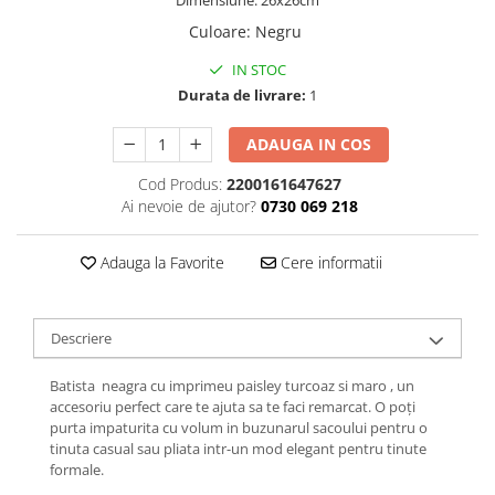
Dimensiune: 26x26cm
Culoare
:
Negru
IN STOC
Durata de livrare:
1
ADAUGA IN COS
Cod Produs:
2200161647627
Ai nevoie de ajutor?
0730 069 218
Adauga la Favorite
Cere informatii
Descriere
Batista neagra cu imprimeu paisley turcoaz si maro , un
accesoriu perfect care te ajuta sa te faci remarcat. O poți
purta impaturita cu volum in buzunarul sacoului pentru o
tinuta casual sau pliata intr-un mod elegant pentru tinute
formale.