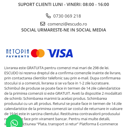
SUPORT CLIENTI
LUNI - VINERI: 08:00 - 16:00
0730 069 218
comenzi@escudo.ro
SOCIAL
URMARESTE-NE IN SOCIAL MEDIA
Livrarea este GRATUITA pentru comenzi mai mari de 298 de lei.
ESCUDO isi rezerva dreptul de a confirma comenzile inainte de livrare,
prin contactarea clientilor telefonic sau prin e-mail. Dupa confirmarea
stocului si a comenzii, livrarea si se va face in 1-2 zile lucratoare.
Schimbul de produse se poate face in termen de 14 zile calendaristice
de la primirea comenzii si este GRATUIT. Aveti la dispozitie 2 modalitati
de schimb: Schimbarea marimii la acelasi produs. Schimbarea
produsului cu un alt produs. Returul se poate face in termen de 14 zile
calendaristice de la primirea comenzii iar costul de returnare in valoare
de 19 lei este in sarcina clientului. Restituirea contravalorii produsului
returnat se face prin virament bancar. Pentru mai multe detalii,
verificati sectiunea “Plata, transport si retur”
Platforma E-commerce