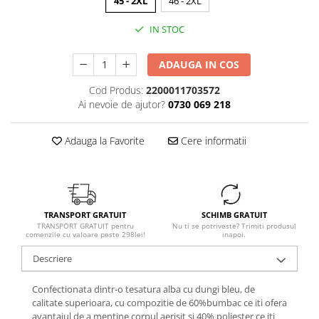
45 - 2XL
46 - 2XL
IN STOC
ADAUGA IN COS
Cod Produs:
2200011703572
Ai nevoie de ajutor?
0730 069 218
Adauga la Favorite
Cere informatii
TRANSPORT GRATUIT
SCHIMB GRATUIT
TRANSPORT GRATUIT pentru
Nu ti se potriveste? Trimiti produsul
comenzile cu valoare peste 298lei!
inapoi.
Descriere
Confectionata dintr-o tesatura alba cu dungi bleu, de
calitate superioara, cu compozitie de 60%bumbac ce iti ofera
avantajul de a mentine corpul aerisit si 40% poliester ce iti