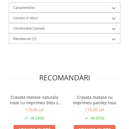
Caracteristici
Livrare si retur
Intretinere Camasi
Review-uri
(1)
RECOMANDARI
Cravata matase naturala
Cravata matase cu
rosie cu imprimeu bleu si
imprimeu paisley rosu
bej
119,00 Lei
119,00 Lei
IN STOC
IN STOC