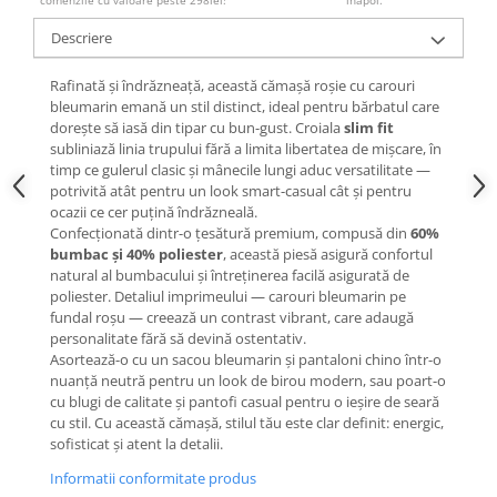
Descriere
Rafinată și îndrăzneaţă, această cămașă roșie cu carouri
bleumarin emană un stil distinct, ideal pentru bărbatul care
dorește să iasă din tipar cu bun-gust. Croiala
slim fit
subliniază linia trupului fără a limita libertatea de mișcare, în
timp ce gulerul clasic și mânecile lungi aduc versatilitate —
potrivită atât pentru un look smart-casual cât și pentru
ocazii ce cer puțină îndrăzneală.
Confecționată dintr-o țesătură premium, compusă din
60%
bumbac și 40% poliester
, această piesă asigură confortul
natural al bumbacului și întreținerea facilă asigurată de
poliester. Detaliul imprimeului — carouri bleumarin pe
fundal roșu — creează un contrast vibrant, care adaugă
personalitate fără să devină ostentativ.
Asortează-o cu un sacou bleumarin și pantaloni chino într-o
nuanță neutră pentru un look de birou modern, sau poart-o
cu blugi de calitate și pantofi casual pentru o ieșire de seară
cu stil. Cu această cămașă, stilul tău este clar definit: energic,
sofisticat și atent la detalii.
Informatii conformitate produs