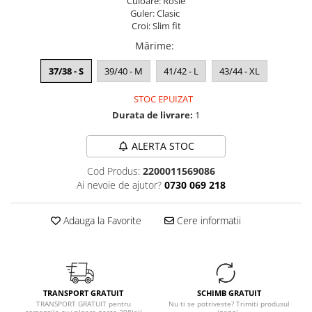
Culoare: Rosie
Guler: Clasic
Croi: Slim fit
Mărime
:
37/38 - S
39/40 - M
41/42 - L
43/44 - XL
STOC EPUIZAT
Durata de livrare:
1
ALERTA STOC
Cod Produs:
2200011569086
Ai nevoie de ajutor?
0730 069 218
Adauga la Favorite
Cere informatii
TRANSPORT GRATUIT
SCHIMB GRATUIT
TRANSPORT GRATUIT pentru
Nu ti se potriveste? Trimiti produsul
comenzile cu valoare peste 298lei!
inapoi.