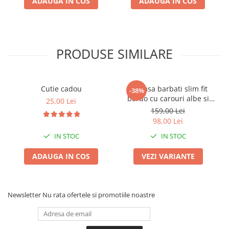
ADAUGA IN COS
ADAUGA IN COS
PRODUSE SIMILARE
Cutie cadou
Camasa barbati slim fit
-38%
bordo cu carouri albe si
25,00 Lei
bleumarin
159,00 Lei
98,00 Lei
IN STOC
IN STOC
ADAUGA IN COS
VEZI VARIANTE
Newsletter
Nu rata ofertele si promotiile noastre