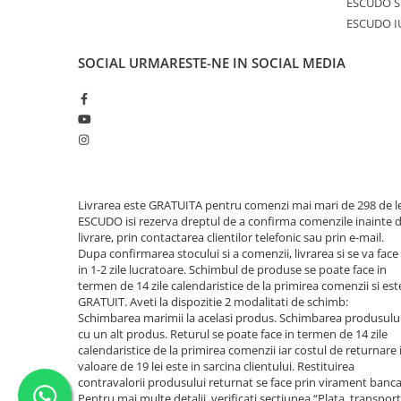
ESCUDO S
ESCUDO I
SOCIAL
URMARESTE-NE IN SOCIAL MEDIA
Livrarea este GRATUITA pentru comenzi mai mari de 298 de le
ESCUDO isi rezerva dreptul de a confirma comenzile inainte 
livrare, prin contactarea clientilor telefonic sau prin e-mail.
Dupa confirmarea stocului si a comenzii, livrarea si se va face
in 1-2 zile lucratoare. Schimbul de produse se poate face in
termen de 14 zile calendaristice de la primirea comenzii si est
GRATUIT. Aveti la dispozitie 2 modalitati de schimb:
Schimbarea marimii la acelasi produs. Schimbarea produsulu
cu un alt produs. Returul se poate face in termen de 14 zile
calendaristice de la primirea comenzii iar costul de returnare 
valoare de 19 lei este in sarcina clientului. Restituirea
contravalorii produsului returnat se face prin virament banca
Pentru mai multe detalii, verificati sectiunea “Plata, transport