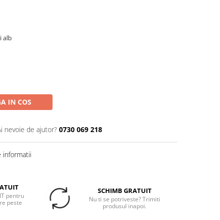
 alb
A IN COS
Ai nevoie de ajutor?
0730 069 218
informatii
ATUIT
SCHIMB GRATUIT
T pentru
Nu ti se potriveste? Trimiti
re peste
produsul inapoi.