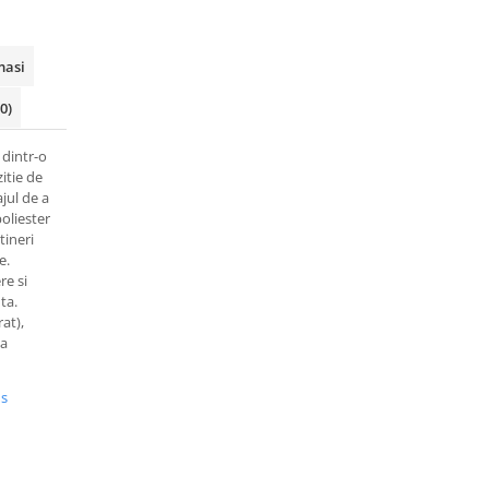
masi
(0)
dintr-o
itie de
jul de a
oliester
tineri
e.
re si
ta.
at),
ta
us