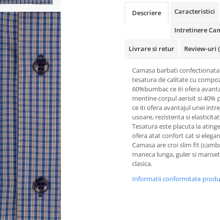
Caracteristici
Descriere
Intretinere Ca
Livrare si retur
Review-uri
Camasa barbati confectionata 
tesatura de calitate cu compoz
60%bumbac ce iti ofera avanta
mentine corpul aerisit si 40% p
ce iti ofera avantajul unei intre
usoare, rezistenta si elasticitat
Tesatura este placuta la atinge
ofera atat confort cat si elegan
Camasa are croi slim fit (cambr
maneca lunga, guler si manse
clasica.
Informatii conformitate prod