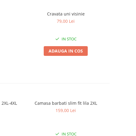
Cravata uni visinie
Cr
79,00 Lei
IN STOC
ADAUGA IN COS
a 2XL-4XL
Camasa barbati slim fit lila 2XL
Camasa
159,00 Lei
IN STOC