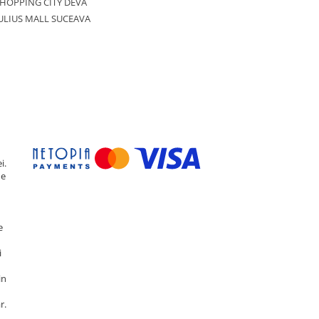
HOPPING CITY DEVA
ULIUS MALL SUCEAVA
i.
de
e
i
in
r.