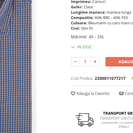
Imprimeu:
Carouri
Guler:
Clasic
Lungime maneca:
maneca lunga
Compozitie:
60% BBC - 40% PES
Culoare:
Bleumarin cu caro maro si
Croi:
Slim fit
Mărime
:
45 - 2XL
IN STOC
ADAUG
Cod Produs:
2200011677217
Adauga la Favorite
Cere 
TRANSPORT GR
TRANSPORT GRATUI
comenzile cu valoa
298lei!