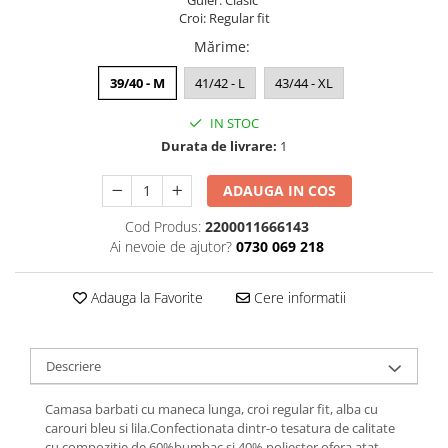
Guler: Clasic
Croi: Regular fit
Mărime
:
39/40 - M
41/42 - L
43/44 - XL
IN STOC
Durata de livrare:
1
ADAUGA IN COS
Cod Produs:
2200011666143
Ai nevoie de ajutor?
0730 069 218
Adauga la Favorite
Cere informatii
Descriere
Camasa barbati cu maneca lunga, croi regular fit, alba cu
carouri bleu si lila.Confectionata dintr-o tesatura de calitate
cu compozitie de 60%bumbac si 40% poliester ofera atat