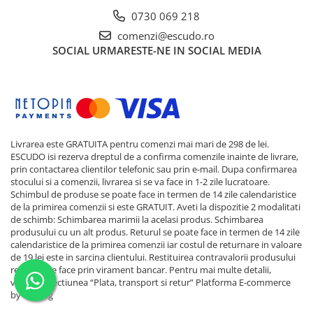
0730 069 218
comenzi@escudo.ro
SOCIAL
URMARESTE-NE IN SOCIAL MEDIA
Livrarea este GRATUITA pentru comenzi mai mari de 298 de lei.
ESCUDO isi rezerva dreptul de a confirma comenzile inainte de livrare,
prin contactarea clientilor telefonic sau prin e-mail. Dupa confirmarea
stocului si a comenzii, livrarea si se va face in 1-2 zile lucratoare.
Schimbul de produse se poate face in termen de 14 zile calendaristice
de la primirea comenzii si este GRATUIT. Aveti la dispozitie 2 modalitati
de schimb: Schimbarea marimii la acelasi produs. Schimbarea
produsului cu un alt produs. Returul se poate face in termen de 14 zile
calendaristice de la primirea comenzii iar costul de returnare in valoare
de 19 lei este in sarcina clientului. Restituirea contravalorii produsului
returnat se face prin virament bancar. Pentru mai multe detalii,
verificati sectiunea “Plata, transport si retur”
Platforma E-commerce
by Gomag