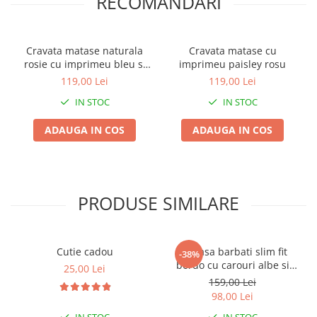
RECOMANDARI
Cravata matase naturala
Cravata matase cu
rosie cu imprimeu bleu si
imprimeu paisley rosu
bej
119,00 Lei
119,00 Lei
IN STOC
IN STOC
ADAUGA IN COS
ADAUGA IN COS
PRODUSE SIMILARE
Cutie cadou
Camasa barbati slim fit
-38%
bordo cu carouri albe si
25,00 Lei
bleumarin
159,00 Lei
98,00 Lei
IN STOC
IN STOC