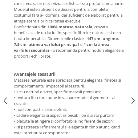
care creeaza un efect vizual sofisticat si o profunzime aparte.
Modelul este suficient de discret pentru a completa
costumul fara a-l domina, dar suficient de elaborat pentru a
atrage atentia prin calitatea executiei.
Confectionata din
100% matase naturala
, cravata
beneficiaza de un luciu fin, specific fibrelor naturale, si de o
tinuta impecabila. Dimensiunile clasice -
147 cm lungime
,
7,5 cm latimea varfului principal
si
4 cm latimea
varfului secundar
- o recomanda pentru noduri elegante si
proportii echilibrate.
Avantajele tesaturii
Matasea naturala este apreciata pentru eleganta, finetea si
comportamentul impecabil al tesaturii.
• luciu natural discret, specific matasii premium;
• textura fina care pune in valoare modelul geometric al
cravatei;
• nod compact si bine definit;
• cadere eleganta si aspect impecabil pe durata purtarii;
• placuta la atingere si confortabila indiferent de sezon;
• isi pastreaza rafinamentul si eleganta in timp atunci cand
este intretinuta corespunzator.