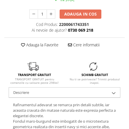
ADAUGA IN COS
Cod Produs:
2200061743351
Ai nevoie de ajutor?
0730 069 218
Adauga la Favorite
Cere informatii
TRANSPORT GRATUIT
SCHIMB GRATUIT
TRANSPORT GRATUIT pentru
Nu ti se potriveste? Trimiti produsul
comenzile cu valoare peste 298lei!
inapoi.
Descriere
Rafinamentul adevarat se remarca prin detalii subtile, iar
aceasta cravata din matase naturala este expresia perfecta a
elegantei discrete.
Fondul maro-burgund este imbogatit de o microtextura
geometrica realizata din insertii navy si mici accente albe,