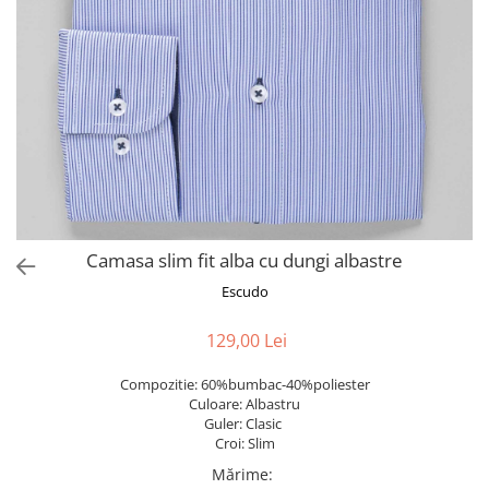
Camasa slim fit alba cu dungi albastre
Escudo
129,00 Lei
Compozitie: 60%bumbac-40%poliester
Culoare: Albastru
Guler: Clasic
Croi: Slim
Mărime
: