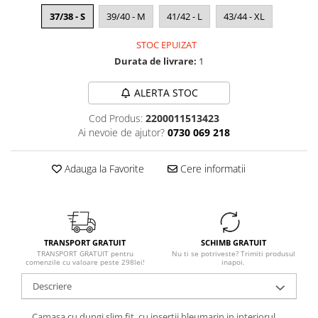
37/38 - S
39/40 - M
41/42 - L
43/44 - XL
STOC EPUIZAT
Durata de livrare:
1
ALERTA STOC
Cod Produs:
2200011513423
Ai nevoie de ajutor?
0730 069 218
Adauga la Favorite
Cere informatii
TRANSPORT GRATUIT
SCHIMB GRATUIT
TRANSPORT GRATUIT pentru
Nu ti se potriveste? Trimiti produsul
comenzile cu valoare peste 298lei!
inapoi.
Descriere
Camasa cu dungi slim fit, cu insertii bleumarin in interiorul