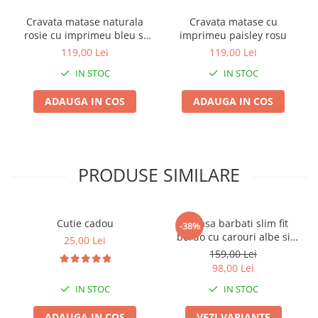
Cravata matase naturala
Cravata matase cu
rosie cu imprimeu bleu si
imprimeu paisley rosu
bej
119,00 Lei
119,00 Lei
IN STOC
IN STOC
ADAUGA IN COS
ADAUGA IN COS
PRODUSE SIMILARE
Cutie cadou
Camasa barbati slim fit
-38%
bordo cu carouri albe si
25,00 Lei
bleumarin
159,00 Lei
98,00 Lei
IN STOC
IN STOC
ADAUGA IN COS
VEZI VARIANTE