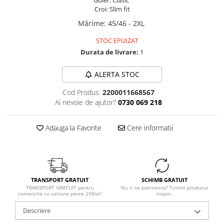
Guler: Clasic
Croi: Slim fit
Mărime
:
45/46 - 2XL
STOC EPUIZAT
Durata de livrare:
1
ALERTA STOC
Cod Produs:
2200011668567
Ai nevoie de ajutor?
0730 069 218
Adauga la Favorite
Cere informatii
TRANSPORT GRATUIT
SCHIMB GRATUIT
TRANSPORT GRATUIT pentru
Nu ti se potriveste? Trimiti produsul
comenzile cu valoare peste 298lei!
inapoi.
Descriere