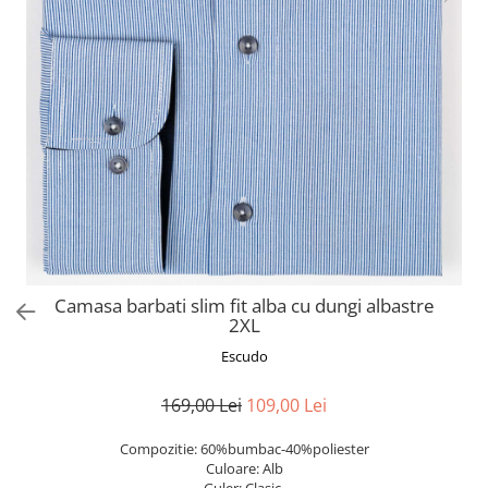
Camasa barbati slim fit alba cu dungi albastre
2XL
Escudo
169,00 Lei
109,00 Lei
Compozitie: 60%bumbac-40%poliester
Culoare: Alb