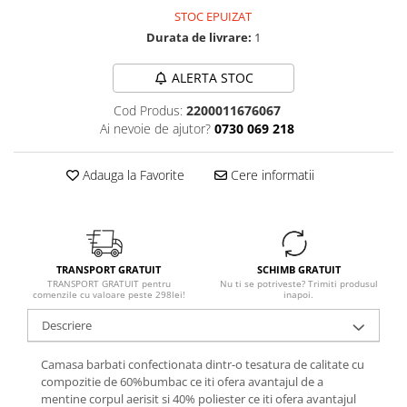
STOC EPUIZAT
Durata de livrare:
1
ALERTA STOC
Cod Produs:
2200011676067
Ai nevoie de ajutor?
0730 069 218
Adauga la Favorite
Cere informatii
TRANSPORT GRATUIT
SCHIMB GRATUIT
TRANSPORT GRATUIT pentru
Nu ti se potriveste? Trimiti produsul
comenzile cu valoare peste 298lei!
inapoi.
Descriere
Camasa barbati confectionata dintr-o tesatura de calitate cu
compozitie de 60%bumbac ce iti ofera avantajul de a
mentine corpul aerisit si 40% poliester ce iti ofera avantajul