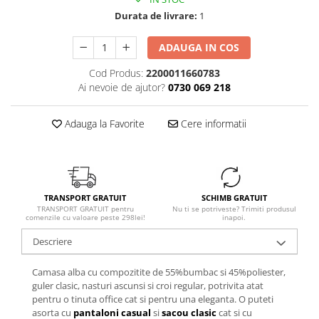
Durata de livrare:
1
ADAUGA IN COS
Cod Produs:
2200011660783
Ai nevoie de ajutor?
0730 069 218
Adauga la Favorite
Cere informatii
TRANSPORT GRATUIT
SCHIMB GRATUIT
TRANSPORT GRATUIT pentru
Nu ti se potriveste? Trimiti produsul
comenzile cu valoare peste 298lei!
inapoi.
Descriere
Camasa alba cu compozitite de 55%bumbac si 45%poliester,
guler clasic, nasturi ascunsi si croi regular, potrivita atat
pentru o tinuta office cat si pentru una eleganta. O puteti
asorta cu
pantaloni casual
si
sacou clasic
cat si cu