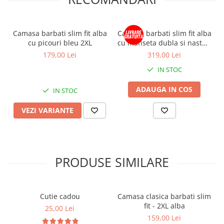
Camasa barbati slim fit alba
Camasa barbati slim fit alba
cu picouri bleu 2XL
cu manseta dubla si nasturi
ascunsi EASY CARE - 2XL
179,00 Lei
319,00 Lei
IN STOC
ADAUGA IN COS
IN STOC
VEZI VARIANTE
PRODUSE SIMILARE
Cutie cadou
Camasa clasica barbati slim
fit - 2XL alba
25,00 Lei
159,00 Lei