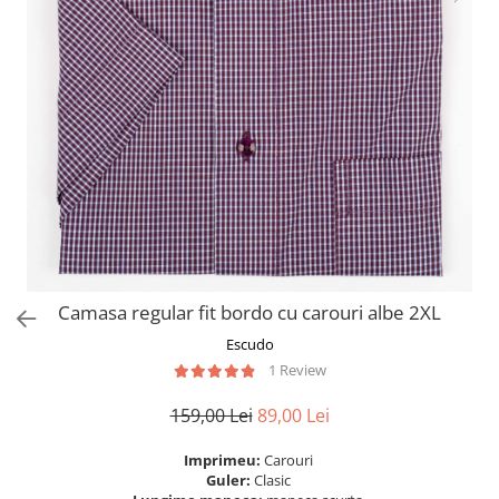
Camasa regular fit bordo cu carouri albe 2XL
Escudo
1 Review
159,00 Lei
89,00 Lei
Imprimeu:
Carouri
Guler:
Clasic