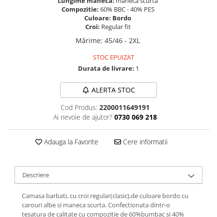
Lungime maneca:
maneca scurta
Compozitie:
60% BBC - 40% PES
Culoare: Bordo
Croi:
Regular fit
Mărime
:
45/46 - 2XL
STOC EPUIZAT
Durata de livrare:
1
ALERTA STOC
Cod Produs:
2200011649191
Ai nevoie de ajutor?
0730 069 218
Adauga la Favorite
Cere informatii
Descriere
Camasa barbati, cu croi regular(clasic),de culoare bordo cu
carouri albe si maneca scurta. Confectionata dintr-o
tesatura de calitate cu compozitie de 60%bumbac si 40%