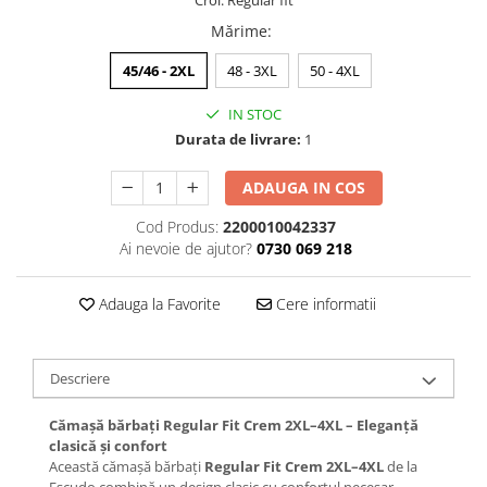
Croi: Regular fit
Mărime
:
45/46 - 2XL
48 - 3XL
50 - 4XL
IN STOC
Durata de livrare:
1
ADAUGA IN COS
Cod Produs:
2200010042337
Ai nevoie de ajutor?
0730 069 218
Adauga la Favorite
Cere informatii
Descriere
Cămașă bărbați Regular Fit Crem 2XL–4XL – Eleganță
clasică și confort
Această cămașă bărbați
Regular Fit Crem 2XL–4XL
de la