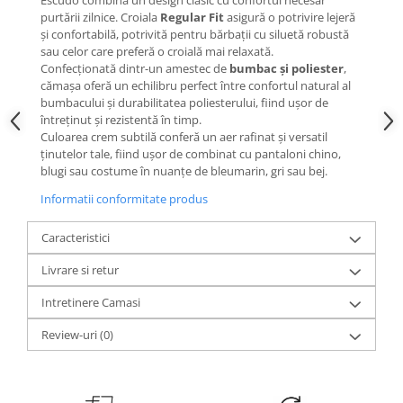
Escudo combină un design clasic cu confortul necesar
purtării zilnice. Croiala
Regular Fit
asigură o potrivire lejeră
și confortabilă, potrivită pentru bărbații cu siluetă robustă
sau celor care preferă o croială mai relaxată.
Confecționată dintr-un amestec de
bumbac și poliester
,
cămașa oferă un echilibru perfect între confortul natural al
bumbacului și durabilitatea poliesterului, fiind ușor de
întreținut și rezistentă în timp.
Culoarea crem subtilă conferă un aer rafinat și versatil
ținutelor tale, fiind ușor de combinat cu pantaloni chino,
blugi sau costume în nuanțe de bleumarin, gri sau bej.
Informatii conformitate produs
Caracteristici
Livrare si retur
Intretinere Camasi
Review-uri
(0)