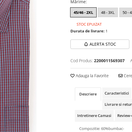
Mărime
:
45/46 - 2XL
48 - 3XL
50 - 
STOC EPUIZAT
Durata de livrare:
1
ALERTA STOC
Cod Produs:
2200011569307
Adauga la Favorite
Cere 
Caracteristici
Descriere
Livrare si retur
Intretinere Camasi
Review-
Compozitie: 60%bumbac-