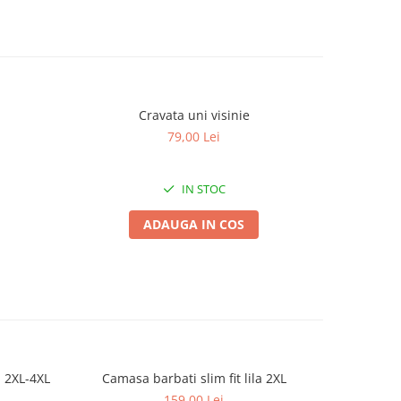
Cravata uni visinie
Cr
79,00 Lei
IN STOC
ADAUGA IN COS
a 2XL-4XL
Camasa barbati slim fit lila 2XL
Camasa
159,00 Lei