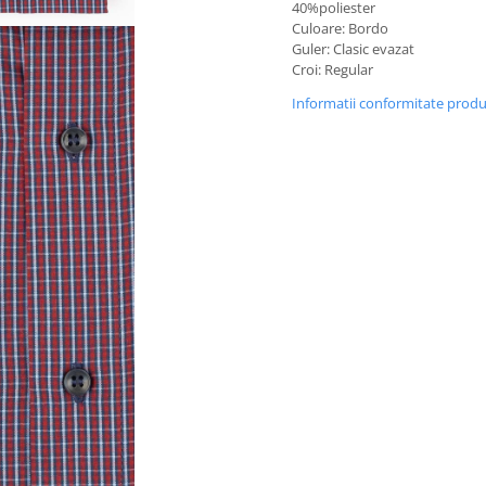
40%poliester
Culoare: Bordo
Guler: Clasic evazat
Croi: Regular
Informatii conformitate prod