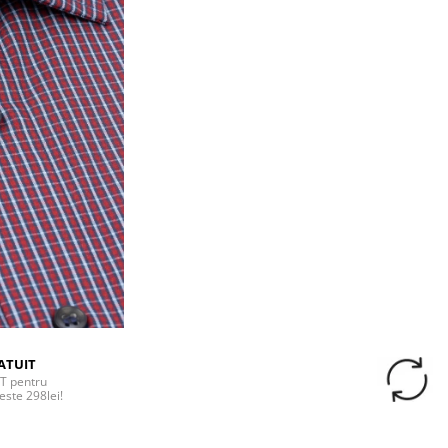
ATUIT
T pentru
este 298lei!