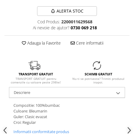
ALERTA STOC
Cod Produs:
2200011629568
Ai nevoie de ajutor?
0730 069 218
Adauga la Favorite
Cere informatii
TRANSPORT GRATUIT
SCHIMB GRATUIT
TRANSPORT GRATUIT pentru
Nu ti se potriveste? Trimiti produsul
comenzile cu valoare peste 298lei!
inapoi.
Descriere
Compozitie: 100%bumbac
Culoare: Bleumarin
Guler: Clasic evazat
Croi: Regular
Informatii conformitate produs