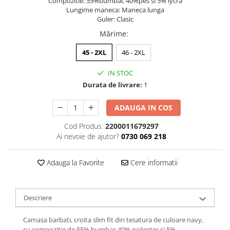
Compozitie: 55%bumbac 40%pes si 5% lycra
Lungime maneca: Maneca lunga
Guler: Clasic
Mărime
:
45 - 2XL
46 - 2XL
IN STOC
Durata de livrare:
1
ADAUGA IN COS
Cod Produs:
2200011679297
Ai nevoie de ajutor?
0730 069 218
Adauga la Favorite
Cere informatii
Descriere
Camasa barbati, croita slim fit din tesatura de culoare navy,
cu compozitie de 55% bumbac 40% poliester si 5%