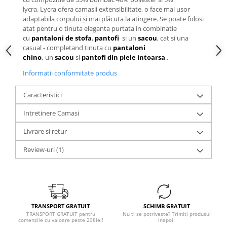
lycra. Lycra ofera camasii extensibilitate, o face mai usor
adaptabila corpului și mai plăcuta la atingere. Se poate folosi
atat pentru o tinuta eleganta purtata in combinatie
cu
pantaloni de stofa
,
pantofi
si un
sacou
, cat si una
casual - completand tinuta cu
pantaloni
chino
,
un
sacou
si
pantofi din piele intoarsa
.
Informatii conformitate produs
Caracteristici
Intretinere Camasi
Livrare si retur
Review-uri
(1)
TRANSPORT GRATUIT
SCHIMB GRATUIT
TRANSPORT GRATUIT pentru
Nu ti se potriveste? Trimiti produsul
comenzile cu valoare peste 298lei!
inapoi.