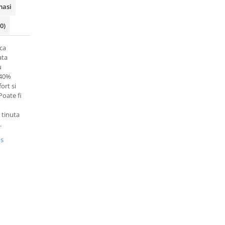
masi
(0)
ca
ata
u
 40%
ort si
Poate fi
o tinuta
.
us