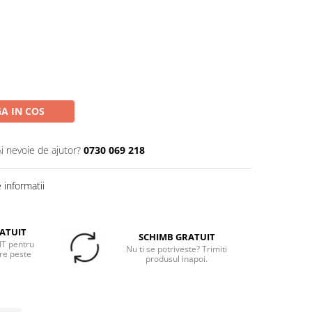
A IN COS
Ai nevoie de ajutor?
0730 069 218
informatii
ATUIT
SCHIMB GRATUIT
T pentru
Nu ti se potriveste? Trimiti
re peste
produsul inapoi.