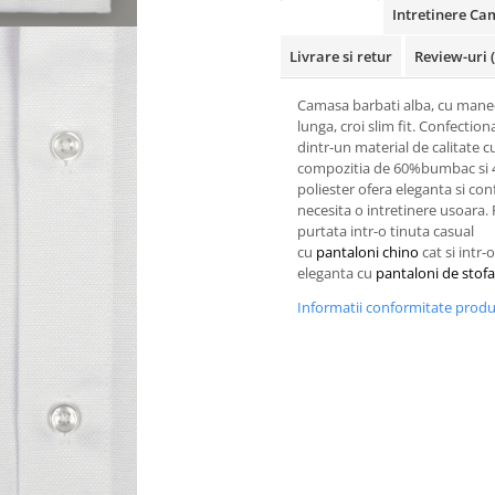
Intretinere Ca
Livrare si retur
Review-uri
Camasa barbati alba, cu mane
lunga, croi slim fit. Confection
dintr-un material de calitate c
compozitia de 60%bumbac si
poliester ofera eleganta si conf
necesita o intretinere usoara. 
purtata intr-o tinuta casual
cu
pantaloni chino
cat si intr-
eleganta cu
pantaloni de stofa
Informatii conformitate prod