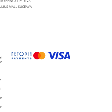
HOPPING CITY DEVA
ULIUS MALL SUCEAVA
i.
de
e
i
in
r.