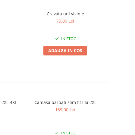
Cravata uni visinie
Cr
79,00 Lei
IN STOC
ADAUGA IN COS
a 2XL-4XL
Camasa barbati slim fit lila 2XL
Camasa
159,00 Lei
IN STOC