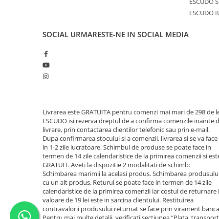
ESCUDO S
ESCUDO I
SOCIAL
URMARESTE-NE IN SOCIAL MEDIA
Livrarea este GRATUITA pentru comenzi mai mari de 298 de le
ESCUDO isi rezerva dreptul de a confirma comenzile inainte 
livrare, prin contactarea clientilor telefonic sau prin e-mail.
Dupa confirmarea stocului si a comenzii, livrarea si se va face
in 1-2 zile lucratoare. Schimbul de produse se poate face in
termen de 14 zile calendaristice de la primirea comenzii si est
GRATUIT. Aveti la dispozitie 2 modalitati de schimb:
Schimbarea marimii la acelasi produs. Schimbarea produsulu
cu un alt produs. Returul se poate face in termen de 14 zile
calendaristice de la primirea comenzii iar costul de returnare 
valoare de 19 lei este in sarcina clientului. Restituirea
contravalorii produsului returnat se face prin virament banca
Pentru mai multe detalii, verificati sectiunea “Plata, transport