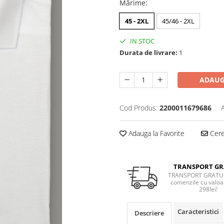
Mărime
:
45 - 2XL
45/46 - 2XL
IN STOC
Durata de livrare:
1
ADAUG
Cod Produs:
2200011679686
Adauga la Favorite
Cere 
TRANSPORT GR
TRANSPORT GRATUI
comenzile cu valoa
298lei!
Caracteristici
Descriere