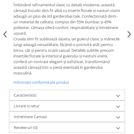
Îmbinând rafinamentul clasic cu detalii moderne, această
cămașă Escudo slim fit albă cu inserții florale și nasturi visinii
adaugă un plus de stil garderobei tale. Confecționată dintr-
un material de calitate, compus din 55% bumbac și 45%
poliester, cămașa oferă confort, respirabilitate și întreținere
ușoară.
Croiala slim fit subliniază silueta, iar gulerul clasic și mânecile
lungi adaugă versatilitate, făcând-o potrivită atât pentru
birou, cât și pentru ocazii casual. Detaliile subtile, precum
inserțiile florale la interiorul gulerului și nasturii visinii,
conferă un contrast elegant și sofisticat, transformând
această cămașă într-o piesă esențială în garderoba
masculină.
Informatii conformitate produs
Caracteristici
Livrare si retur
Intretinere Camasi
Review-uri
(0)