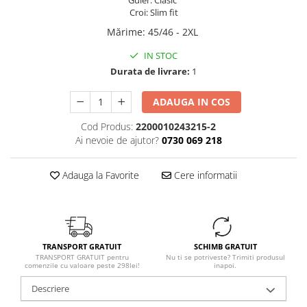
Guler: Clasic
Croi: Slim fit
Mărime
:
45/46 - 2XL
IN STOC
Durata de livrare:
1
ADAUGA IN COS
Cod Produs:
2200010243215-2
Ai nevoie de ajutor?
0730 069 218
Adauga la Favorite
Cere informatii
TRANSPORT GRATUIT
SCHIMB GRATUIT
TRANSPORT GRATUIT pentru
Nu ti se potriveste? Trimiti produsul
comenzile cu valoare peste 298lei!
inapoi.
Descriere