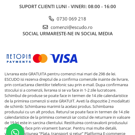
SUPORT CLIENTI
LUNI - VINERI: 08:00 - 16:00
0730 069 218
comenzi@escudo.ro
SOCIAL
URMARESTE-NE IN SOCIAL MEDIA
Livrarea este GRATUITA pentru comenzi mai mari de 298 de lei.
ESCUDO isi rezerva dreptul de a confirma comenzile inainte de livrare,
prin contactarea clientilor telefonic sau prin e-mail. Dupa confirmarea
stocului si a comenzii, livrarea si se va face in 1-2 zile lucratoare.
Schimbul de produse se poate face in termen de 14 zile calendaristice
de la primirea comenzii si este GRATUIT. Aveti la dispozitie 2 modalitati
de schimb: Schimbarea marimii la acelasi produs. Schimbarea
produsului cu un alt produs. Returul se poate face in termen de 14 zile
calendaristice de la primirea comenzii iar costul de returnare in valoare
de 19 lei este in sarcina clientului. Restituirea contravalorii produsului
returnat se face prin virament bancar. Pentru mai multe detalii,
verificati sectiunea “Plata, transport si retur”
Platforma E-commerce