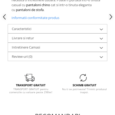
necesita o intretinere usoara. Poate fi purtata intr-o tinuta
casual cu
pantaloni chino
cat si intr-o tinuta eleganta
cu
pantaloni de stofa
.
Informatii conformitate produs
Caracteristici
Livrare si retur
Intretinere Camasi
Review-uri
(0)
TRANSPORT GRATUIT
SCHIMB GRATUIT
TRANSPORT GRATUIT pentru
Nu ti se potriveste? Trimiti produsul
comenzile cu valoare peste 298lei!
inapoi.