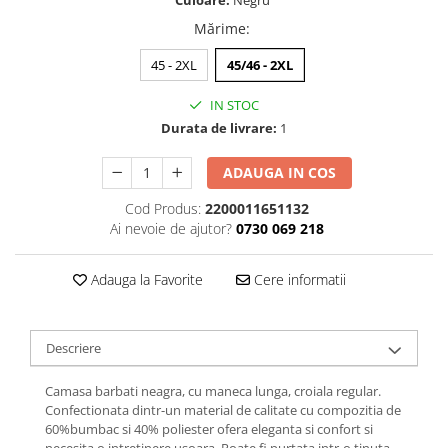
Culoare:
Negru
Mărime
:
45 - 2XL
45/46 - 2XL
IN STOC
Durata de livrare:
1
ADAUGA IN COS
Cod Produs:
2200011651132
Ai nevoie de ajutor?
0730 069 218
Adauga la Favorite
Cere informatii
Descriere
Camasa barbati neagra, cu maneca lunga, croiala regular.
Confectionata dintr-un material de calitate cu compozitia de
60%bumbac si 40% poliester ofera eleganta si confort si