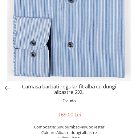
Camasa barbati regular fit alba cu dungi
albastre 2XL
Escudo
169,00 Lei
Compozitie: 60%bumbac-40%poliester
Culoare:Alba cu dungi albastre