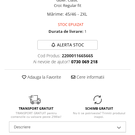
Guler: Clasic
Croi: Regular fit
Mărime
:
45/46 - 2XL
STOC EPUIZAT
Durata de livrare:
1
ALERTA STOC
Cod Produs:
2200011665665
Ai nevoie de ajutor?
0730 069 218
Adauga la Favorite
Cere informatii
TRANSPORT GRATUIT
SCHIMB GRATUIT
TRANSPORT GRATUIT pentru
Nu ti se potriveste? Trimiti produsul
comenzile cu valoare peste 298lei!
inapoi.
Descriere