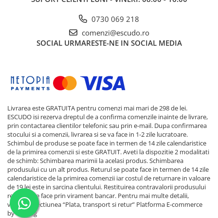
0730 069 218
comenzi@escudo.ro
SOCIAL
URMARESTE-NE IN SOCIAL MEDIA
Livrarea este GRATUITA pentru comenzi mai mari de 298 de lei.
ESCUDO isi rezerva dreptul de a confirma comenzile inainte de livrare,
prin contactarea clientilor telefonic sau prin e-mail. Dupa confirmarea
stocului si a comenzii, livrarea si se va face in 1-2 zile lucratoare.
Schimbul de produse se poate face in termen de 14 zile calendaristice
de la primirea comenzii si este GRATUIT. Aveti la dispozitie 2 modalitati
de schimb: Schimbarea marimii la acelasi produs. Schimbarea
produsului cu un alt produs. Returul se poate face in termen de 14 zile
calendaristice de la primirea comenzii iar costul de returnare in valoare
de 19 lei este in sarcina clientului. Restituirea contravalorii produsului
returnat se face prin virament bancar. Pentru mai multe detalii,
verificati sectiunea “Plata, transport si retur”
Platforma E-commerce
by Gomag