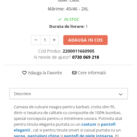
Guler: Clasic
Mărime
:
45/46 - 2XL
IN STOC
Durata de livrare:
1
ADAUGA IN COS
Cod Produs:
2200011660905
Ai nevoie de ajutor?
0730 069 218
Adauga la Favorite
Cere informatii
Descriere
Camasa de culoare neagra pentru barbati, croita slim fit,
dintr-o tesatura de calitate cu compozitie de 100% bumbac,
special conceputa pentru o intretinere usoara. Potrivita atat
pentru tinuta eleganta purtata cu un
costum
si
pantofi
eleganti
, cat si pentru tinute smart si casual purtata cu un
sacou
,
pantaloni chino
si
pantofi de piele intoarsa
.
Iti