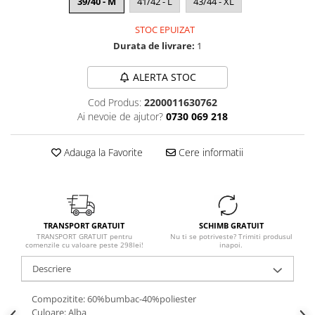
39/40 - M
41/42 - L
43/44 - XL
STOC EPUIZAT
Durata de livrare:
1
ALERTA STOC
Cod Produs:
2200011630762
Ai nevoie de ajutor?
0730 069 218
Adauga la Favorite
Cere informatii
TRANSPORT GRATUIT
SCHIMB GRATUIT
TRANSPORT GRATUIT pentru
Nu ti se potriveste? Trimiti produsul
comenzile cu valoare peste 298lei!
inapoi.
Descriere
Compozitite: 60%bumbac-40%poliester
Culoare: Alba