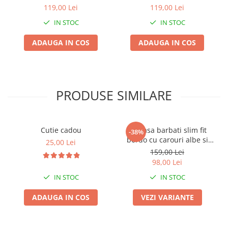
bej
119,00 Lei
119,00 Lei
IN STOC
IN STOC
ADAUGA IN COS
ADAUGA IN COS
PRODUSE SIMILARE
Cutie cadou
Camasa barbati slim fit
-38%
bordo cu carouri albe si
25,00 Lei
bleumarin
159,00 Lei
98,00 Lei
IN STOC
IN STOC
ADAUGA IN COS
VEZI VARIANTE