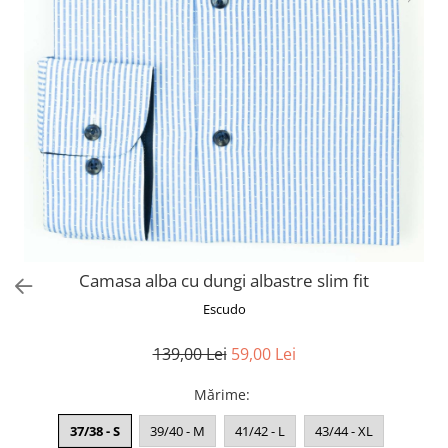
Camasa alba cu dungi albastre slim fit
Escudo
139,00 Lei
59,00 Lei
Mărime
:
37/38 - S
39/40 - M
41/42 - L
43/44 - XL