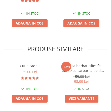
IN STOC
IN STOC
ADAUGA IN COS
ADAUGA IN COS
PRODUSE SIMILARE
Cutie cadou
Camasa barbati slim fit
-38%
bordo cu carouri albe si
25,00 Lei
bleumarin
159,00 Lei
98,00 Lei
IN STOC
IN STOC
ADAUGA IN COS
VEZI VARIANTE