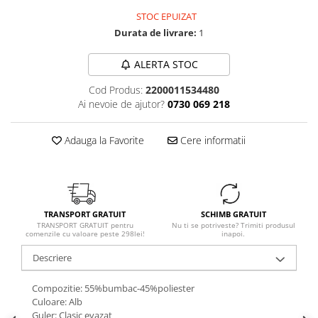
STOC EPUIZAT
Durata de livrare:
1
ALERTA STOC
Cod Produs:
2200011534480
Ai nevoie de ajutor?
0730 069 218
Adauga la Favorite
Cere informatii
TRANSPORT GRATUIT
SCHIMB GRATUIT
TRANSPORT GRATUIT pentru
Nu ti se potriveste? Trimiti produsul
comenzile cu valoare peste 298lei!
inapoi.
Descriere
Compozitie: 55%bumbac-45%poliester
Culoare: Alb
Guler: Clasic evazat