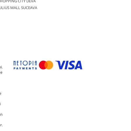
HOPPING CITY DEVA
ULIUS MALL SUCEAVA
i.
de
e
i
in
r.