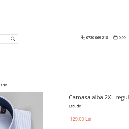
0730 069 218
0,00
arin
Camasa alba 2XL regul
Escudo
129,00 Lei