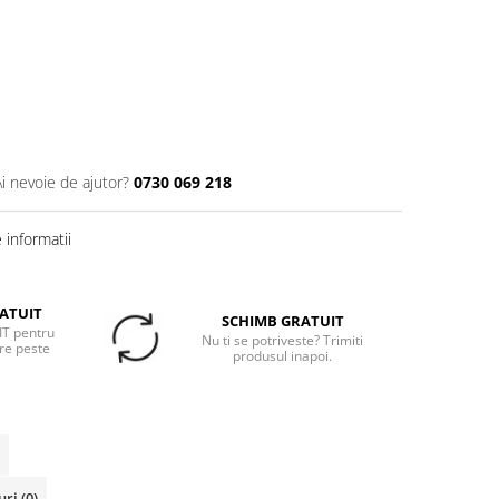
Ai nevoie de ajutor?
0730 069 218
informatii
ATUIT
SCHIMB GRATUIT
T pentru
Nu ti se potriveste? Trimiti
re peste
produsul inapoi.
uri
(0)