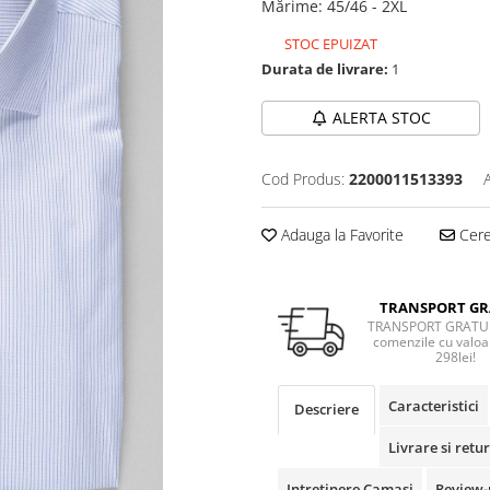
Mărime
:
45/46 - 2XL
STOC EPUIZAT
Durata de livrare:
1
ALERTA STOC
Cod Produs:
2200011513393
Adauga la Favorite
Cere 
TRANSPORT GR
TRANSPORT GRATUI
comenzile cu valoa
298lei!
Caracteristici
Descriere
Livrare si retur
Intretinere Camasi
Review-