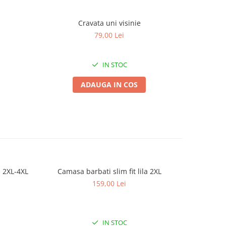
Cravata uni visinie
Cr
79,00 Lei
IN STOC
ADAUGA IN COS
a 2XL-4XL
Camasa barbati slim fit lila 2XL
Camasa
159,00 Lei
IN STOC