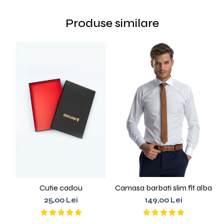
Produse similare
Cutie cadou
Camasa barbati slim fit alba
C
25,00 Lei
149,00 Lei