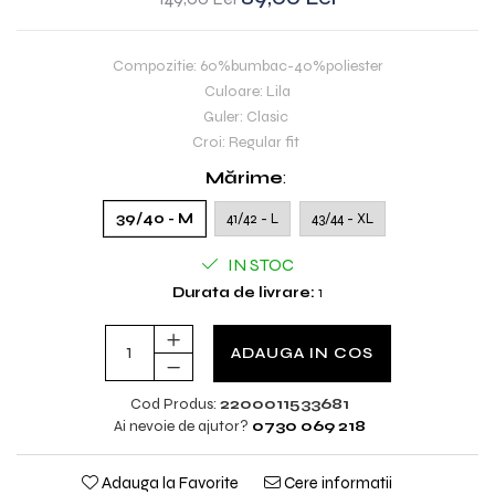
Compozitie: 60%bumbac-40%poliester
Culoare: Lila
Guler: Clasic
Croi: Regular fit
Mărime
:
39/40 - M
41/42 - L
43/44 - XL
IN STOC
Durata de livrare:
1
ADAUGA IN COS
Cod Produs:
2200011533681
Ai nevoie de ajutor?
0730 069 218
Adauga la Favorite
Cere informatii