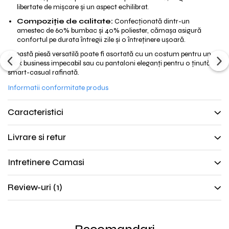
libertate de mișcare și un aspect echilibrat.
Compoziție de calitate:
Confecționată dintr-un
amestec de 60% bumbac și 40% poliester, cămașa asigură
confortul pe durata întregii zile și o întreținere ușoară.
Această piesă versatilă poate fi asortată cu un costum pentru un
look business impecabil sau cu pantaloni eleganți pentru o ținută
smart-casual rafinată.
Informatii conformitate produs
Caracteristici
Livrare si retur
Intretinere Camasi
Review-uri
(1)