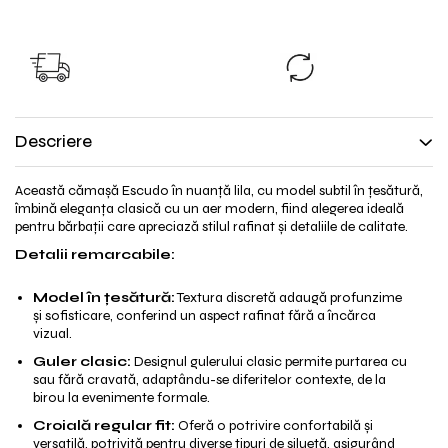
TRANSPORT GRATUIT
SCHIMB GRAT
TRANSPORT GRATUIT pentru
Nu ti se potriveste?
comenzile cu valoare peste
produsul inap
298lei!
Descriere
Această cămașă Escudo în nuanță lila, cu model subtil în țesătură,
îmbină eleganța clasică cu un aer modern, fiind alegerea ideală
pentru bărbații care apreciază stilul rafinat și detaliile de calitate.
Detalii remarcabile:
Model în țesătură:
Textura discretă adaugă profunzime
și sofisticare, conferind un aspect rafinat fără a încărca
vizual.
Guler clasic:
Designul gulerului clasic permite purtarea cu
sau fără cravată, adaptându-se diferitelor contexte, de la
birou la evenimente formale.
Croială regular fit:
Oferă o potrivire confortabilă și
versatilă, potrivită pentru diverse tipuri de siluetă, asigurând