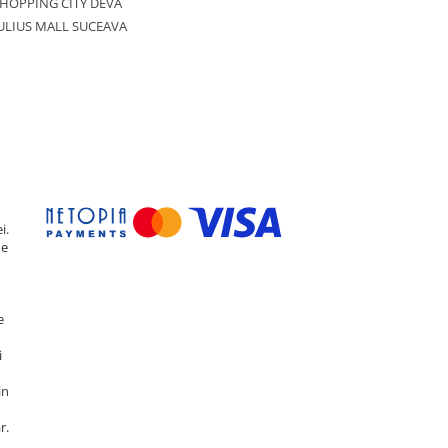
HOPPING CITY DEVA
ULIUS MALL SUCEAVA
i.
de
e
i
in
r.