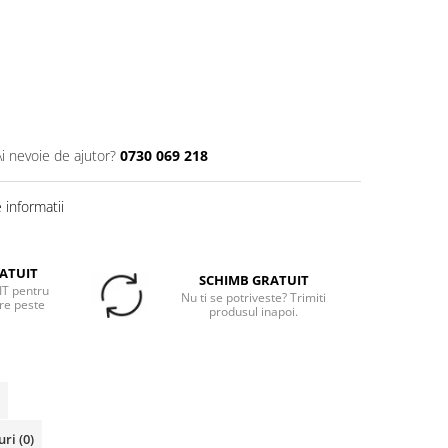
Ai nevoie de ajutor?
0730 069 218
informatii
ATUIT
SCHIMB GRATUIT
T pentru
Nu ti se potriveste? Trimiti
re peste
produsul inapoi.
uri
(0)