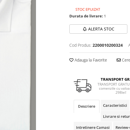
STOC EPUIZAT
Durata de livrare:
1
ALERTA STOC
Cod Produs:
2200010200324
Adauga la Favorite
Cere 
TRANSPORT GR
TRANSPORT GRATUI
comenzile cu valoa
298lei!
Caracteristici
Descriere
Livrare si retur
Intretinere Camasi
Review-