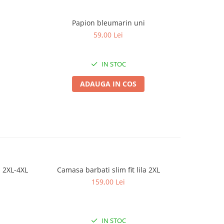
Papion bleumarin uni
59,00 Lei
IN STOC
ADAUGA IN COS
a 2XL-4XL
Camasa barbati slim fit lila 2XL
Camasa
159,00 Lei
IN STOC