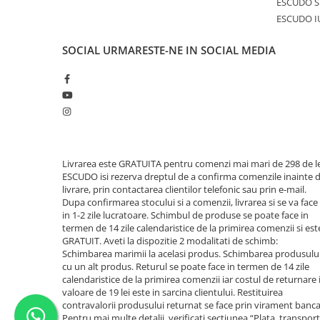
ESCUDO S
ESCUDO I
SOCIAL
URMARESTE-NE IN SOCIAL MEDIA
Livrarea este GRATUITA pentru comenzi mai mari de 298 de le
ESCUDO isi rezerva dreptul de a confirma comenzile inainte 
livrare, prin contactarea clientilor telefonic sau prin e-mail.
Dupa confirmarea stocului si a comenzii, livrarea si se va face
in 1-2 zile lucratoare. Schimbul de produse se poate face in
termen de 14 zile calendaristice de la primirea comenzii si est
GRATUIT. Aveti la dispozitie 2 modalitati de schimb:
Schimbarea marimii la acelasi produs. Schimbarea produsulu
cu un alt produs. Returul se poate face in termen de 14 zile
calendaristice de la primirea comenzii iar costul de returnare 
valoare de 19 lei este in sarcina clientului. Restituirea
contravalorii produsului returnat se face prin virament banca
Pentru mai multe detalii, verificati sectiunea “Plata, transport