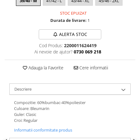
39/40 - M
41/42 - L
43/44 - XL
45/46 - 2XL
STOC EPUIZAT
Durata de livrare:
1
ALERTA STOC
Cod Produs:
2200011624419
Ai nevoie de ajutor?
0730 069 218
Adauga la Favorite
Cere informatii
Descriere
Compozitie: 60%bumbac-40%poliester
Culoare: Bleumarin
Guler: Clasic
Croi: Regular
Informatii conformitate produs