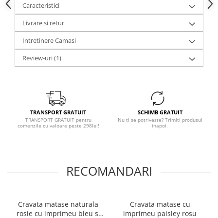
Caracteristici
Livrare si retur
Intretinere Camasi
Review-uri
(1)
TRANSPORT GRATUIT
SCHIMB GRATUIT
TRANSPORT GRATUIT pentru
Nu ti se potriveste? Trimiti produsul
comenzile cu valoare peste 298lei!
inapoi.
RECOMANDARI
Cravata matase naturala
Cravata matase cu
rosie cu imprimeu bleu si
imprimeu paisley rosu