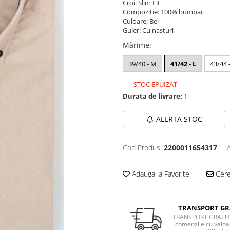
Croi: Slim Fit
Compozitie: 100% bumbac
Culoare: Bej
Guler: Cu nasturi
Mărime
:
39/40 - M
41/42 - L
43/44 
STOC EPUIZAT
Durata de livrare:
1
ALERTA STOC
Cod Produs:
2200011654317
Adauga la Favorite
Cere 
TRANSPORT GR
TRANSPORT GRATUI
comenzile cu valoa