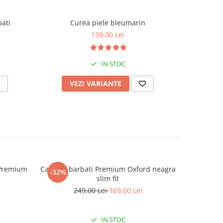
bati
Curea piele bleumarin
139,00 Lei
IN STOC
VEZI VARIANTE
V
 Premium
Camasa barbati Premium Oxford neagra
Camasa P
-32%
slim fit
249,00 Lei
169,00 Lei
IN STOC