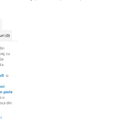
uri
(0)
din
ej, cu
Se
uta
ofi
si
oni
n piele
e o
asca din
us