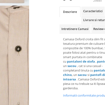
298lei!
Caracteristici
Descriere
Livrare si retur
Intretinere Camasi
Review-
Camasa Oxford croita slim fit 
tesatura premium de culoare b
compozitie de 100% bumbac. 
poate folosi atat pentru o tin
smart purtata in combinatie
cu
pantaloni de stofa
,
pant
un
sacou
, cat si una casual -
completand tinuta cu
pantal
chino
,
un
sacou
si
pantofi di
intoarsa
. Camasa Oxford est
piesa ce nu trebuie sa iti lipse
garderoba.
Informatii conformitate prod