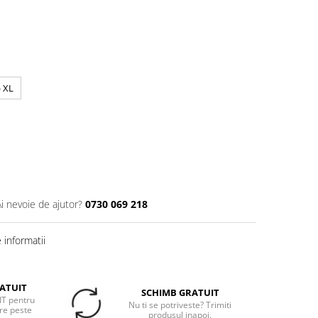
- XL
Ai nevoie de ajutor?
0730 069 218
informatii
ATUIT
SCHIMB GRATUIT
T pentru
Nu ti se potriveste? Trimiti
re peste
produsul inapoi.