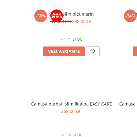
Sacou slim bleumarin
Panto
-50%
-34%
598,00 Lei
298,00 Lei
IN STOC
VEZI VARIANTE
Camasa barbati slim fit alba EASY CARE
Camasa barba
269,00 Lei
IN STOC