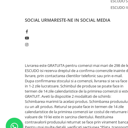
ESCUDO S
ESCUDO I
SOCIAL
URMARESTE-NE IN SOCIAL MEDIA
Livrarea este GRATUITA pentru comenzi mai mari de 298 de le
ESCUDO isi rezerva dreptul de a confirma comenzile inainte 
livrare, prin contactarea clientilor telefonic sau prin e-mail.
Dupa confirmarea stocului si a comenzii, livrarea si se va face
in 1-2 zile lucratoare. Schimbul de produse se poate face in
termen de 14 zile calendaristice de la primirea comenzii si est
GRATUIT. Aveti la dispozitie 2 modalitati de schimb:
Schimbarea marimii la acelasi produs. Schimbarea produsulu
cu un alt produs. Returul se poate face in termen de 14 zile
calendaristice de la primirea comenzii iar costul de returnare 
valoare de 19 lei este in sarcina clientului. Restituirea
contravalorii produsului returnat se face prin virament banca
Pentru mai multe detalii, verificati sectiunea “Plata, transport