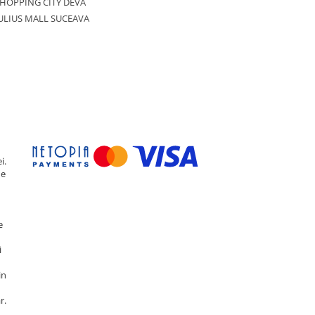
HOPPING CITY DEVA
ULIUS MALL SUCEAVA
i.
de
e
i
in
r.