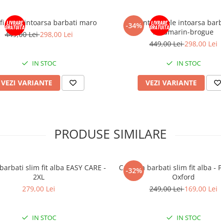
fi piele intoarsa barbati maro
Pantofi piele intoarsa bar
-34%
bleumarin-brogue
449,00 Lei
298,00 Lei
449,00 Lei
298,00 Lei
IN STOC
IN STOC
VEZI VARIANTE
VEZI VARIANTE
PRODUSE SIMILARE
ti slim fit alba EASY CARE -
Camasa barbati slim fit alba -
-32%
2XL
Oxford
279,00 Lei
249,00 Lei
169,00 Lei
IN STOC
IN STOC