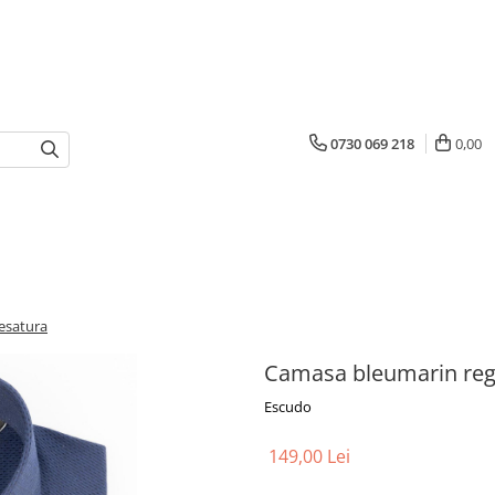
0730 069 218
0,00
esatura
Camasa bleumarin regu
Escudo
149,00 Lei