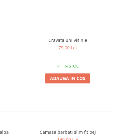
Cravata uni visinie
Cr
79,00 Lei
IN STOC
ADAUGA IN COS
 alba
Camasa barbati slim fit bej
Camas
149,00 Lei