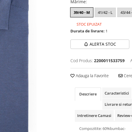
Mărime
:
39/40 - M
41/42 - L
43/44 
STOC EPUIZAT
Durata de livrare:
1
ALERTA STOC
Cod Produs:
2200011533759
Adauga la Favorite
Cere 
Caracteristici
Descriere
Livrare si retur
Intretinere Camasi
Review-
Compozitite: 60%bumbac-