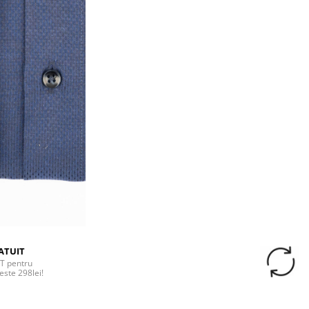
ATUIT
T pentru
este 298lei!