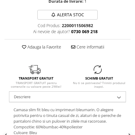
Durata de livrare:
1
ALERTA STOC
Cod Produs:
2200011506982
Ai nevoie de ajutor?
0730 069 218
Adauga la Favorite
Cere informatii
TRANSPORT GRATUIT
SCHIMB GRATUIT
TRANSPORT GRATUIT pentru
Nu ti se potriveste? Trimiti produsul
comenzile cu valoare peste 298lei!
inapoi.
Descriere
Camasa slim fit bleu cu imprimeuri bleumarin. O alegere
potrivita pentru o tinuta casual de zi, alaturi de o pereche de
pantaloni chino si un pulover in zilele mai racoroase.
Compozitie: 60%bumbac-40%poliester
Culoare: Bleu