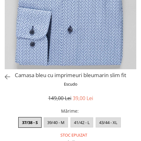
Camasa bleu cu imprimeuri bleumarin slim fit
Escudo
149,00 Lei
39,00 Lei
Mărime
:
37/38 - S
39/40 - M
41/42 - L
43/44 - XL
STOC EPUIZAT