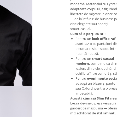
modernă. Materialul cu Lycra 
adaptează corpului, asigurând
libertate de mișcare în orice c
— de la întâlniri de business p
cine elegante sau apariții
smart‑casual.
Cum să o porți cu stil:
Pentru un
look office raf
asorteaz‑o cu pantaloni di
bleumarin și un sacou într
nuanță neutră.
Pentru un
smart‑casual
modern
, combin‑o cu chin
loafers din piele, obținând
echilibru între confort și stil
Pentru
evenimente socia
adaugă un blazer și pantof
sau Oxford, pentru o prez
impecabilă.
Această
cămașă Slim Fit nea
Lycra
devine o piesă versatilă 
garderoba masculinã — oferi
mix echilibrat de
stil rafinat,