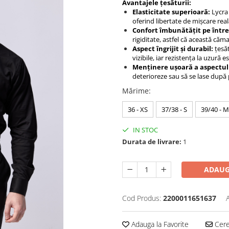
Avantajele țesăturii:
Elasticitate superioară:
Lycra 
oferind libertate de mișcare reală
Confort îmbunătățit pe între
rigiditate, astfel că această căma
Aspect îngrijit și durabil:
țesăt
vizibile, iar rezistența la uzură 
Menținere ușoară a aspectul
deterioreze sau să se lase după 
Mărime
:
36 - XS
37/38 - S
39/40 - M
IN STOC
Durata de livrare:
1
ADAUG
Cod Produs:
2200011651637
Adauga la Favorite
Cere 