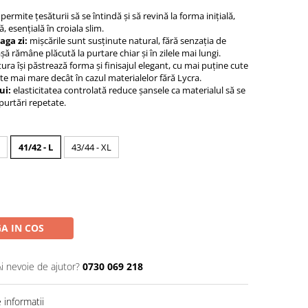
permite țesăturii să se întindă și să revină la forma inițială,
, esențială în croiala slim.
aga zi:
mișcările sunt susținute natural, fără senzația de
șă rămâne plăcută la purtare chiar și în zilele mai lungi.
ura își păstrează forma și finisajul elegant, cu mai puține cute
este mai mare decât în cazul materialelor fără Lycra.
ui:
elasticitatea controlată reduce șansele ca materialul să se
purtări repetate.
41/42 - L
43/44 - XL
A IN COS
Ai nevoie de ajutor?
0730 069 218
informatii