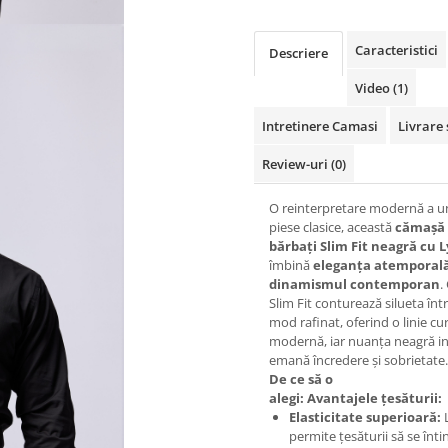
Caracteristici
Descriere
Video
(1)
Intretinere Camasi
Livrare 
Review-uri
(0)
O reinterpretare modernă a u
piese clasice, această
cămașă
bărbați Slim Fit neagră cu 
îmbină
eleganța atemporal
dinamismul contemporan
.
Slim Fit conturează silueta înt
mod rafinat, oferind o linie cur
modernă, iar nuanța neagră i
emană încredere și sobrietate.
De ce să o
alegi:
Avantajele țesăturii:
Elasticitate superioară:
L
permite țesăturii să se înti