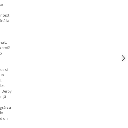
se
ontext
ână la
inat
,
n stofă
‑o
os și
 un
.
le
,
i Derby
ență
gră cu
în
nd un