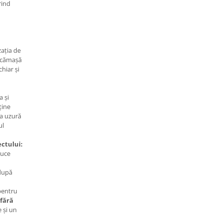
rind
zația de
ă cămașă
hiar și
a și
ține
 la uzură
ul
ctului:
duce
 după
pentru
fără
e și un