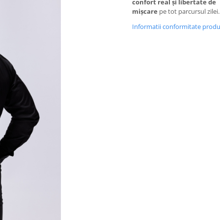
confort real și libertate de
mișcare
pe tot parcursul zilei.
Informatii conformitate prod