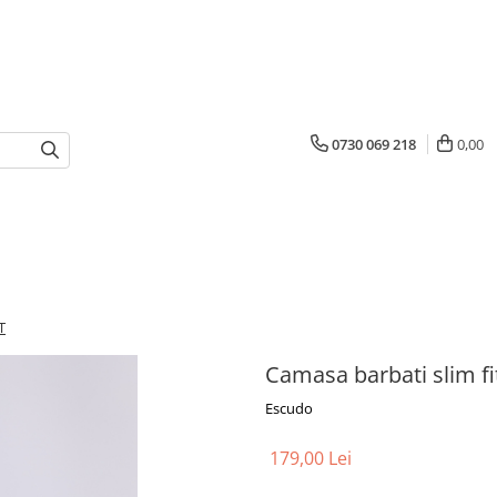
0730 069 218
0,00
T
Camasa barbati slim 
Escudo
179,00 Lei