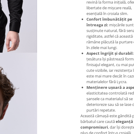
revină la forma inițială, ofe
libertate de mișcare reală,
esențială în croiala slim.
Confort îmbunătățit pe
întreaga zi:
mișcările sunt
susținute natural, fără sen
rigiditate, astfel că aceast
rămâne plăcută la purtare c
în zilele mai lungi.
Aspect îngrijit și durabil:
țesătura își păstrează form
finisajul elegant, cu mai pu
cute vizibile, iar rezistența
este mai mare decât în caz
materialelor fără Lycra.
Menținere ușoară a aspe
elasticitatea controlată re
șansele ca materialul să se
deterioreze sau să se lase
purtări repetate.
Această cămașă este gândită 
bărbatul care caută
eleganță 
compromisuri
, dar își doreșt
plus de confort într‑o croială