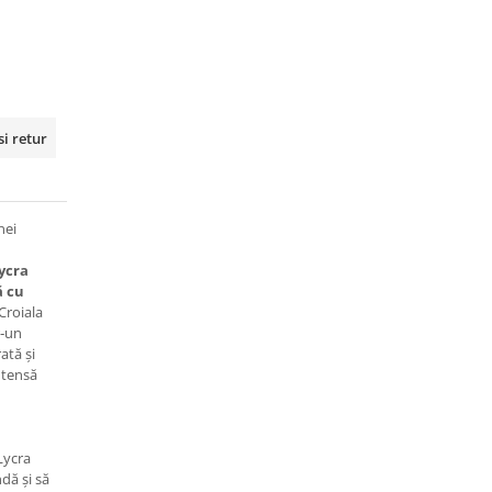
si retur
nei
Lycra
ă cu
 Croiala
r‑un
ată și
ntensă
ycra
ndă și să