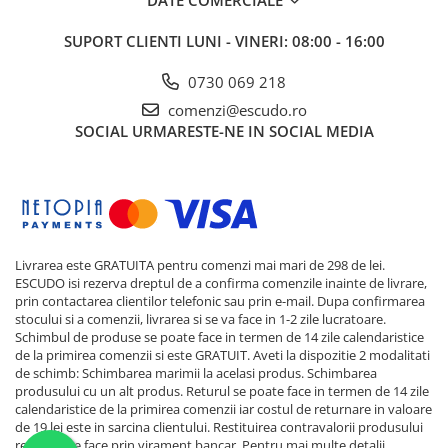
SUPORT CLIENTI
LUNI - VINERI: 08:00 - 16:00
0730 069 218
comenzi@escudo.ro
SOCIAL
URMARESTE-NE IN SOCIAL MEDIA
Livrarea este GRATUITA pentru comenzi mai mari de 298 de lei.
ESCUDO isi rezerva dreptul de a confirma comenzile inainte de livrare,
prin contactarea clientilor telefonic sau prin e-mail. Dupa confirmarea
stocului si a comenzii, livrarea si se va face in 1-2 zile lucratoare.
Schimbul de produse se poate face in termen de 14 zile calendaristice
de la primirea comenzii si este GRATUIT. Aveti la dispozitie 2 modalitati
de schimb: Schimbarea marimii la acelasi produs. Schimbarea
produsului cu un alt produs. Returul se poate face in termen de 14 zile
calendaristice de la primirea comenzii iar costul de returnare in valoare
de 19 lei este in sarcina clientului. Restituirea contravalorii produsului
returnat se face prin virament bancar. Pentru mai multe detalii,