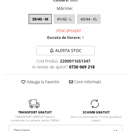
Culoare:
Bleu
Mărime
:
39/40 - M
41/42 - L
43/44 - XL
STOC EPUIZAT
Durata de livrare:
1
ALERTA STOC
Cod Produs:
2200011651347
Ai nevoie de ajutor?
0730 069 218
Adauga la Favorite
Cere informatii
TRANSPORT GRATUIT
SCHIMB GRATUIT
TRANSPORT GRATUIT pentru
Nu ti se potriveste? Trimiti produsul
comenzile cu valoare peste 298lei!
inapoi.
Descriere