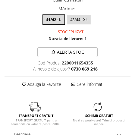
Guler: Cu nasturi
Mărime
:
41/42 - L
43/44 - XL
STOC EPUIZAT
Durata de livrare:
1
ALERTA STOC
Cod Produs:
2200011654355
Ai nevoie de ajutor?
0730 069 218
Adauga la Favorite
Cere informatii
TRANSPORT GRATUIT
SCHIMB GRATUIT
TRANSPORT GRATUIT pentru
Nu ti se potriveste? Trimiti produsul
comenzile cu valoare peste 298lei!
inapoi.
Descriere