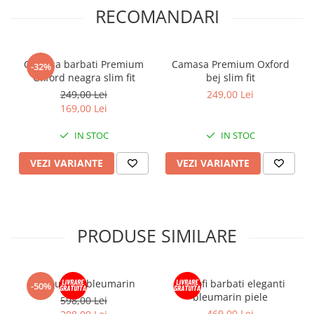
RECOMANDARI
Camasa barbati Premium
Camasa Premium Oxford
-32%
Oxford neagra slim fit
bej slim fit
249,00 Lei
249,00 Lei
169,00 Lei
IN STOC
IN STOC
VEZI VARIANTE
VEZI VARIANTE
PRODUSE SIMILARE
Sacou slim bleumarin
Pantofi barbati eleganti
-50%
bleumarin piele
598,00 Lei
469,00 Lei