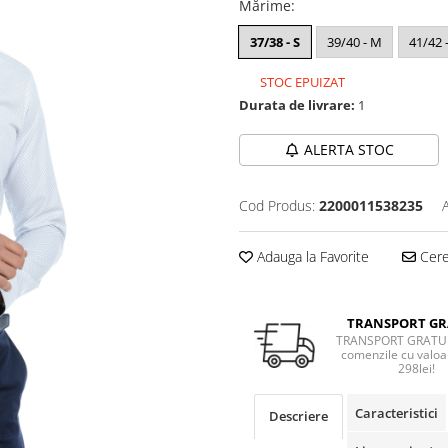
Mărime
:
37/38 - S
39/40 - M
41/42 -
STOC EPUIZAT
Durata de livrare:
1
ALERTA STOC
Cod Produs:
2200011538235
Adauga la Favorite
Cere 
TRANSPORT GR
TRANSPORT GRATUI
comenzile cu valoa
298lei!
Caracteristici
Descriere