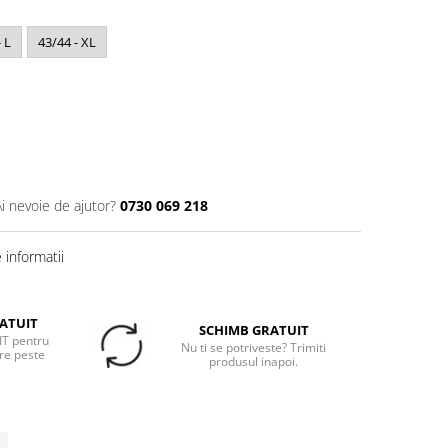
 L
43/44 - XL
Ai nevoie de ajutor?
0730 069 218
informatii
ATUIT
SCHIMB GRATUIT
T pentru
Nu ti se potriveste? Trimiti
re peste
produsul inapoi.