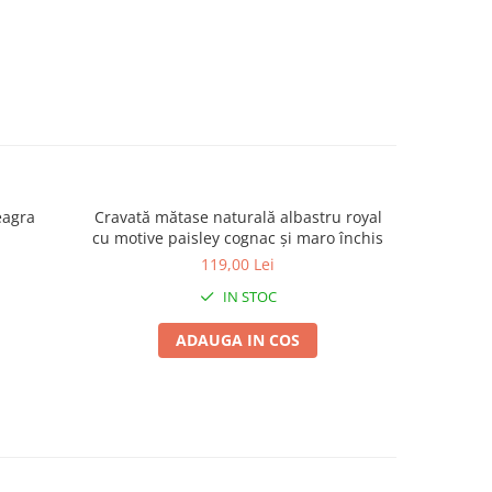
eagra
Cravată mătase naturală albastru royal
Cravată m
cu motive paisley cognac și maro închis
pais
119,00 Lei
IN STOC
ADAUGA IN COS