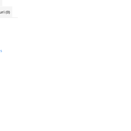
uri
(0)
us