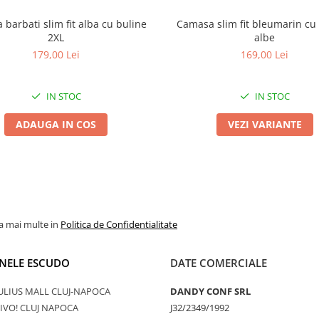
barbati slim fit alba cu buline
Camasa slim fit bleumarin cu picouri
2XL
albe
179,00 Lei
169,00 Lei
IN STOC
IN STOC
ADAUGA IN COS
VEZI VARIANTE
la mai multe in
Politica de Confidentialitate
NELE ESCUDO
DATE COMERCIALE
ULIUS MALL CLUJ-NAPOCA
DANDY CONF SRL
IVO! CLUJ NAPOCA
J32/2349/1992