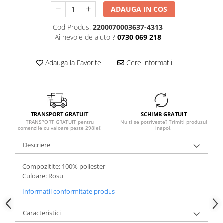
ADAUGA IN COS
Cod Produs:
2200070003637-4313
Ai nevoie de ajutor?
0730 069 218
Adauga la Favorite
Cere informatii
TRANSPORT GRATUIT
SCHIMB GRATUIT
TRANSPORT GRATUIT pentru
Nu ti se potriveste? Trimiti produsul
comenzile cu valoare peste 298lei!
inapoi.
Descriere
Compozitite: 100% poliester
Culoare: Rosu
Informatii conformitate produs
Caracteristici