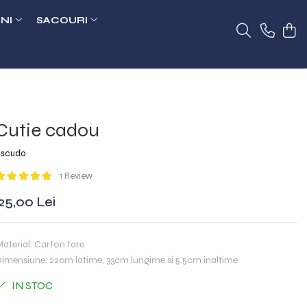
NI
SACOURI
Cutie cadou
scudo
1 Review
25,00 Lei
aterial: Carton tare
imensiune: 22cm latime, 33cm lungime si 5.5cm inaltime
IN STOC