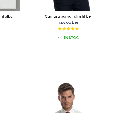
fit alba
Camasa barbati slim fit bej
149,00 Lei
IN STOC