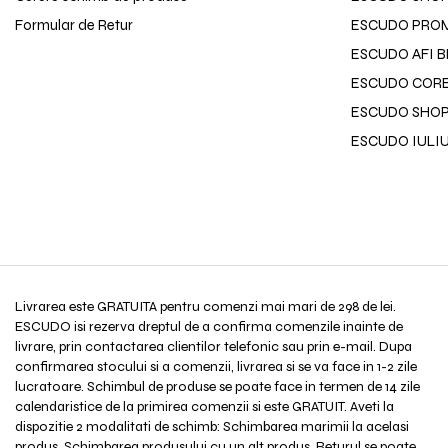
Formular de Retur
ESCUDO PROM
ESCUDO AFI 
ESCUDO CORE
ESCUDO SHOP
ESCUDO IULI
Livrarea este GRATUITA pentru comenzi mai mari de 298 de lei.
ESCUDO isi rezerva dreptul de a confirma comenzile inainte de
livrare, prin contactarea clientilor telefonic sau prin e-mail. Dupa
confirmarea stocului si a comenzii, livrarea si se va face in 1-2 zile
lucratoare. Schimbul de produse se poate face in termen de 14 zile
calendaristice de la primirea comenzii si este GRATUIT. Aveti la
dispozitie 2 modalitati de schimb: Schimbarea marimii la acelasi
produs. Schimbarea produsului cu un alt produs. Returul se poate