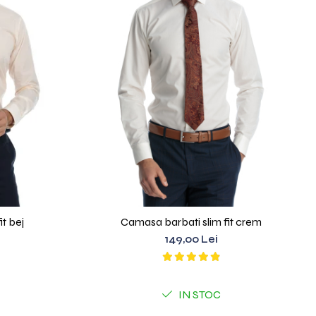
t bej
Camasa barbati slim fit crem
149,00 Lei
IN STOC