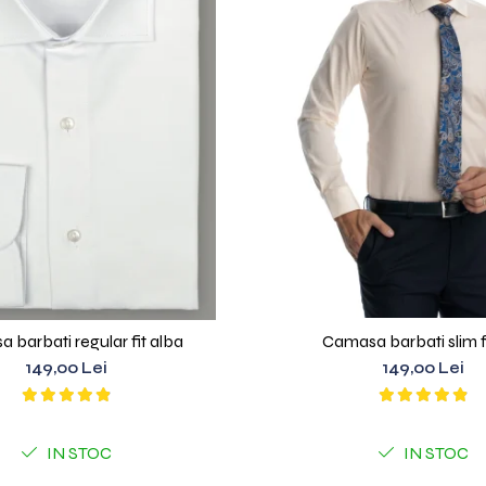
 barbati regular fit alba
Camasa barbati slim fi
149,00 Lei
149,00 Lei
IN STOC
IN STOC