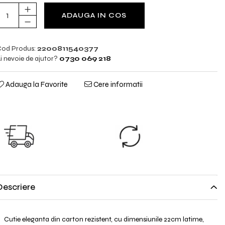
ADAUGA IN COS
od Produs:
2200811540377
i nevoie de ajutor?
0730 069 218
Adauga la Favorite
Cere informatii
TRANSPORT
SCHIMB
GRATUIT
GRATUIT
TRANSPORT
Nu ti se potriveste?
GRATUIT pentru
Trimiti produsul
comenzile cu
inapoi.
valoare peste 298lei!
Descriere
Cutie eleganta din carton rezistent, cu dimensiunile 22cm latime,