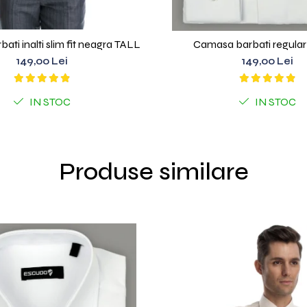
Camasa barbati inalti slim fit neagra TALL
Camasa barbati regular 
149,00 Lei
149,00 Lei
IN STOC
IN STOC
Produse similare