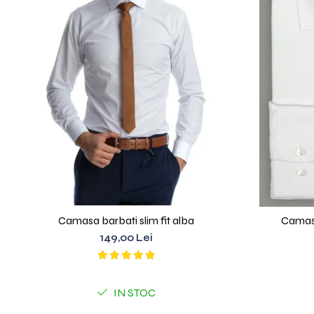
Camasa barbati slim fit alba
Camasa
149,00 Lei
IN STOC