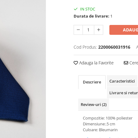
IN STOC
Durata de livrare:
1
ADAUG
Cod Produs:
2200060031916
Adauga la Favorite
Cere 
Caracteristici
Descriere
Livrare si retur
Review-uri
(2)
Compozitie: 100% poliester
Dimensiune:.5 cm
Culoare: Bleumarin