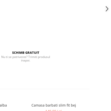
SCHIMB GRATUIT
Nu ti se potriveste? Trimiti produsul
inapoi.
 alba
Camasa barbati slim fit bej
Camas