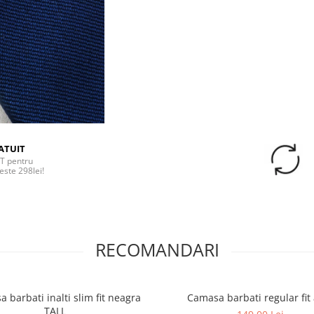
ATUIT
T pentru
este 298lei!
RECOMANDARI
 barbati inalti slim fit neagra
Camasa barbati regular fit
TALL