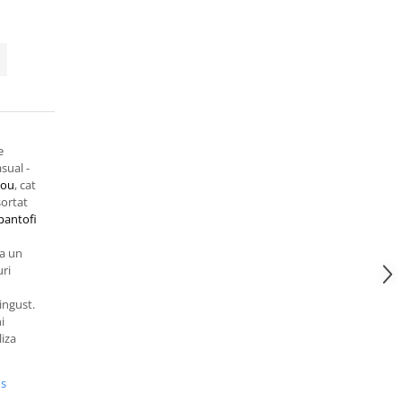
e
sual -
cou
, cat
sortat
pantofi
la un
uri
ingust.
i
liza
us