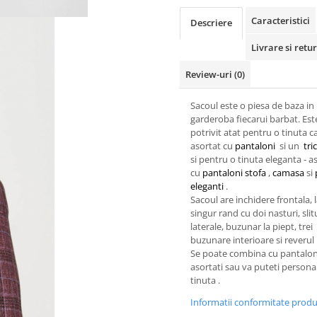
Caracteristici
Descriere
Livrare si retur
Review-uri
(0)
Sacoul este o piesa de baza in
garderoba fiecarui barbat. Est
potrivit atat pentru o tinuta ca
asortat cu
pantaloni
si un
tri
si pentru o tinuta eleganta - a
cu
pantaloni stofa
,
camasa
si
eleganti
.
Sacoul are inchidere frontala, 
singur rand cu doi nasturi, slit
laterale, buzunar la piept, trei
buzunare interioare si reverul 
Se poate combina cu pantalon
asortati sau va puteti persona
tinuta .
Informatii conformitate prod