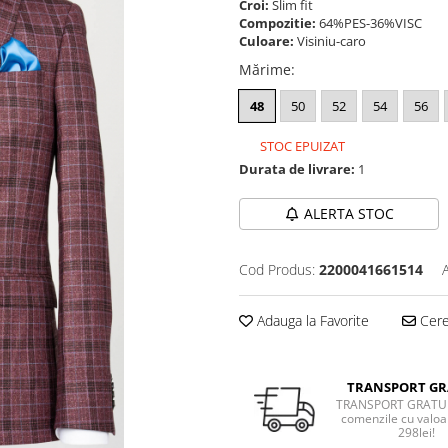
Croi:
Slim fit
Compozitie:
64%PES-36%VISC
Culoare:
Visiniu-caro
Mărime
:
48
50
52
54
56
STOC EPUIZAT
Durata de livrare:
1
ALERTA STOC
Cod Produs:
2200041661514
Adauga la Favorite
Cere 
TRANSPORT GR
TRANSPORT GRATUI
comenzile cu valoa
298lei!