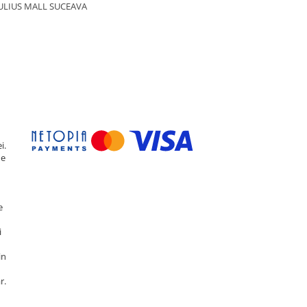
ULIUS MALL SUCEAVA
i.
de
e
i
in
r.