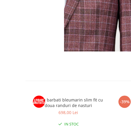
Sacou barbati bleumarin slim fit cu
-39%
doua randuri de nasturi
698,00 Lei
IN STOC