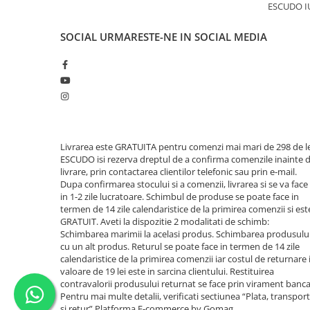
ESCUDO I
SOCIAL
URMARESTE-NE IN SOCIAL MEDIA
Livrarea este GRATUITA pentru comenzi mai mari de 298 de le
ESCUDO isi rezerva dreptul de a confirma comenzile inainte 
livrare, prin contactarea clientilor telefonic sau prin e-mail.
Dupa confirmarea stocului si a comenzii, livrarea si se va face
in 1-2 zile lucratoare. Schimbul de produse se poate face in
termen de 14 zile calendaristice de la primirea comenzii si est
GRATUIT. Aveti la dispozitie 2 modalitati de schimb:
Schimbarea marimii la acelasi produs. Schimbarea produsulu
cu un alt produs. Returul se poate face in termen de 14 zile
calendaristice de la primirea comenzii iar costul de returnare 
valoare de 19 lei este in sarcina clientului. Restituirea
contravalorii produsului returnat se face prin virament banca
Pentru mai multe detalii, verificati sectiunea “Plata, transport
si retur”
Platforma E-commerce by Gomag