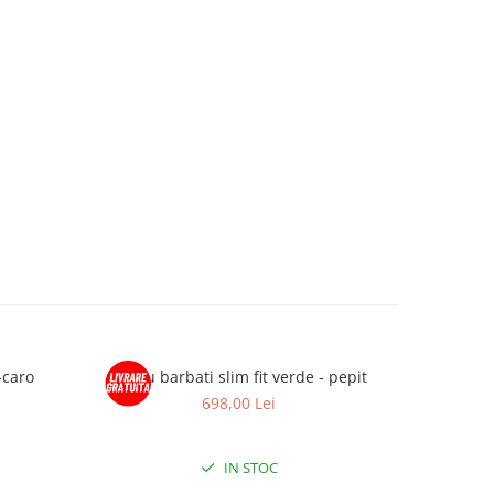
-caro
Sacou barbati slim fit verde - pepit
Sacou b
698,00 Lei
IN STOC