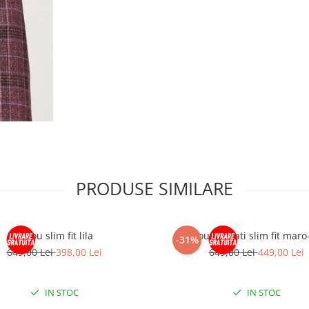
PRODUSE SIMILARE
Sacou slim fit lila
Sacou barbati slim fit maro
-31%
649,00 Lei
398,00 Lei
649,00 Lei
449,00 Lei
IN STOC
IN STOC