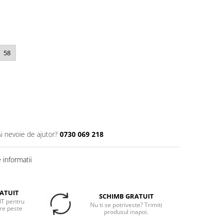
58
Ai nevoie de ajutor?
0730 069 218
informatii
ATUIT
SCHIMB GRATUIT
T pentru
Nu ti se potriveste? Trimiti
re peste
produsul inapoi.