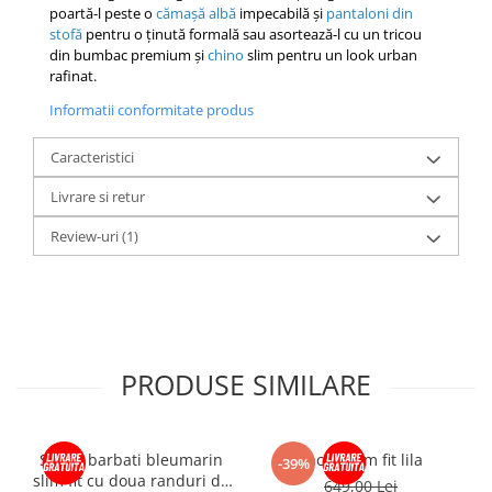
poartă-l peste o
cămașă albă
impecabilă și
pantaloni din
stofă
pentru o ținută formală sau asortează-l cu un tricou
din bumbac premium și
chino
slim pentru un look urban
rafinat.
Informatii conformitate produs
Caracteristici
Livrare si retur
Review-uri
(1)
PRODUSE SIMILARE
Sacou barbati bleumarin
Sacou slim fit lila
-39%
slim fit cu doua randuri de
649,00 Lei