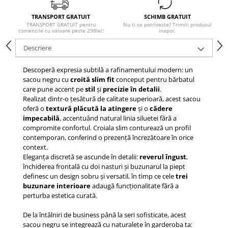
TRANSPORT GRATUIT
SCHIMB GRATUIT
TRANSPORT GRATUIT pentru
Nu ti se potriveste? Trimiti produsul
comenzile cu valoare peste 298lei!
inapoi.
Descriere
Descoperă expresia subtilă a rafinamentului modern: un
sacou negru cu
croită slim fit
conceput pentru bărbatul
care pune accent pe
stil
și
precizie în detalii
.
Realizat dintr-o țesătură de calitate superioară, acest sacou
oferă o
textură plăcută la atingere
și o
cădere
impecabilă
, accentuând natural linia siluetei fără a
compromite confortul. Croiala slim conturează un profil
contemporan, conferind o prezență încrezătoare în orice
context.
Eleganța discretă se ascunde în detalii:
reverul îngust
,
închiderea frontală cu doi nasturi și buzunarul la piept
definesc un design sobru și versatil, în timp ce cele
trei
buzunare interioare
adaugă funcționalitate fără a
perturba estetica curată.
De la întâlniri de business până la seri sofisticate, acest
sacou negru se integrează cu naturalețe în garderoba ta: