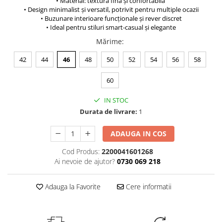
• Material: textură fină și confortabilă
• Design minimalist și versatil, potrivit pentru multiple ocazii
• Buzunare interioare funcționale și rever discret
• Ideal pentru stiluri smart-casual și elegante
Mărime
:
42
44
46
48
50
52
54
56
58
60
IN STOC
Durata de livrare:
1
ADAUGA IN COS
Cod Produs:
2200041601268
Ai nevoie de ajutor?
0730 069 218
Adauga la Favorite
Cere informatii